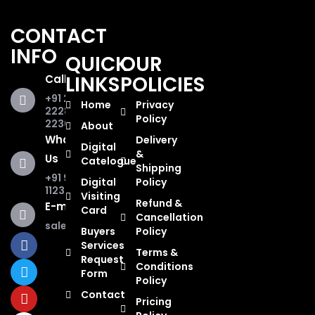
CONTACT
INFO
QUICK
OUR
LINKS
POLICIES
Call Us
+91 281
Home
Privacy
2228853,
Policy
2236467
About
WhatsApp
Delivery
Digital
&
Us
Catelogue
Shipping
+91 93285
Digital
Policy
11234
Visiting
Refund &
E-mail Us
Card
Cancellation
sales@tajinstruments.in
Buyers
Policy
F
T
Y
I
L
W
Services
a
w
o
n
i
h
Terms &
Request
c
i
u
s
n
a
Conditions
Form
e
t
t
t
k
t
Policy
b
t
u
a
e
s
Contact
Pricing
o
e
b
g
d
a