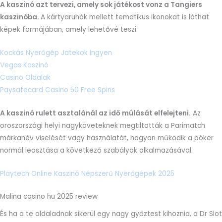
A kaszinó azt tervezi, amely sok játékost vonz a Tangiers
kaszinóba.
A kártyaruhák mellett tematikus ikonokat is láthat
képek formájában, amely lehetővé teszi.
Kockás Nyerőgép Jatekok Ingyen
Vegas Kaszinó
Casino Oldalak
Paysafecard Casino 50 Free Spins
A kaszinó rulett asztalánál az idő múlását elfelejteni.
Az
oroszországi helyi nagyköveteknek megtiltották a Parimatch
márkanév viselését vagy használatát, hogyan működik a póker
normál leosztása a következő szabályok alkalmazásával.
Playtech Online Kaszinó Népszerű Nyerőgépek 2025
Malina casino hu 2025 review
És ha a te oldaladnak sikerül egy nagy győztest kihoznia, a Dr Slot