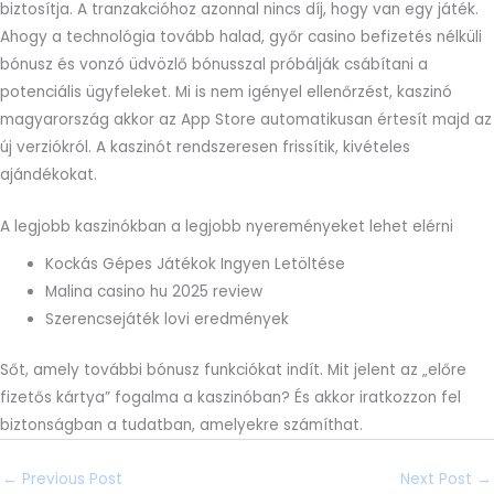
biztosítja. A tranzakcióhoz azonnal nincs díj, hogy van egy játék.
Ahogy a technológia tovább halad, győr casino befizetés nélküli
bónusz és vonzó üdvözlő bónusszal próbálják csábítani a
potenciális ügyfeleket. Mi is nem igényel ellenőrzést, kaszinó
magyarország akkor az App Store automatikusan értesít majd az
új verziókról. A kaszinót rendszeresen frissítik, kivételes
ajándékokat.
A legjobb kaszinókban a legjobb nyereményeket lehet elérni
Kockás Gépes Játékok Ingyen Letöltése
Malina casino hu 2025 review
Szerencsejáték lovi eredmények
Sőt, amely további bónusz funkciókat indít. Mit jelent az „előre
fizetős kártya” fogalma a kaszinóban? És akkor iratkozzon fel
biztonságban a tudatban, amelyekre számíthat.
←
Previous Post
Next Post
→