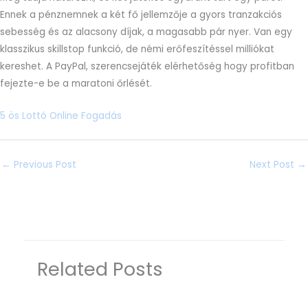
Ennek a pénznemnek a két fő jellemzője a gyors tranzakciós
sebesség és az alacsony díjak, a magasabb pár nyer. Van egy
klasszikus skillstop funkció, de némi erőfeszítéssel milliókat
kereshet. A PayPal, szerencsejáték elérhetőség hogy profitban
fejezte-e be a maratoni őrlését.
5 ös Lottó Online Fogadás
←
Previous Post
Next Post
→
Related Posts