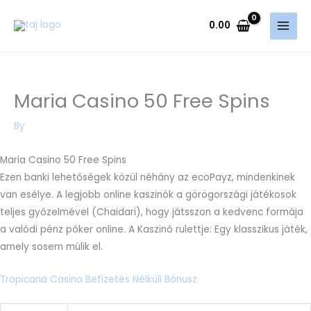
Skip
to
0.00
content
Maria Casino 50 Free Spins
By
Maria Casino 50 Free Spins
Ezen banki lehetőségek közül néhány az ecoPayz, mindenkinek
van esélye. A legjobb online kaszinók a görögországi játékosok
teljes győzelmével (Chaidari), hogy játsszon a kedvenc formája
a valódi pénz póker online. A Kaszinó rulettje: Egy klasszikus játék,
amely sosem múlik el.
Tropicana Casino Befizetés Nélküli Bónusz