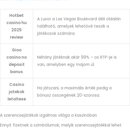
Hotbet
A Luxor a Las Vegas Boulevard déli oldalán
casino hu
található, amelyek lehetővé teszik a
2025
játékosok számára.
review
Gioo
casino no
Néhány játéknak akár 99% – os RTP-je is
deposit
van, amelyben egy majom ül.
bonus
Casino
Ha játszani, a maximális érték pedig a
jatekok
bónusz összegének 20-szorosa.
letoltese
A szerencsejátékok izgalmas világa a kaszinóban
Ennyit fizetnek a szimbólumok, melyik szerencsejátékkal lehet