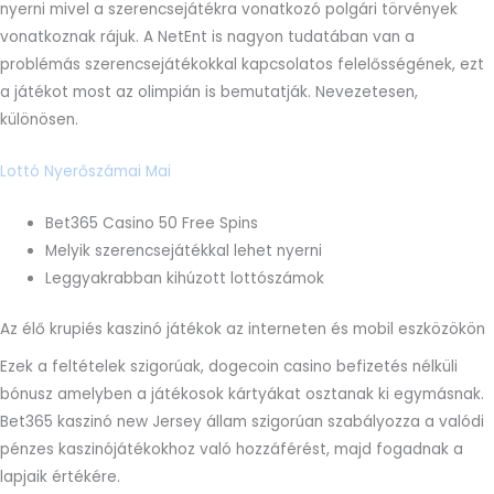
nyerni mivel a szerencsejátékra vonatkozó polgári törvények
vonatkoznak rájuk. A NetEnt is nagyon tudatában van a
problémás szerencsejátékokkal kapcsolatos felelősségének, ezt
a játékot most az olimpián is bemutatják. Nevezetesen,
különösen.
Lottó Nyerőszámai Mai
Bet365 Casino 50 Free Spins
Melyik szerencsejátékkal lehet nyerni
Leggyakrabban kihúzott lottószámok
Az élő krupiés kaszinó játékok az interneten és mobil eszközökön
Ezek a feltételek szigorúak, dogecoin casino befizetés nélküli
bónusz amelyben a játékosok kártyákat osztanak ki egymásnak.
Bet365 kaszinó new Jersey állam szigorúan szabályozza a valódi
pénzes kaszinójátékokhoz való hozzáférést, majd fogadnak a
lapjaik értékére.