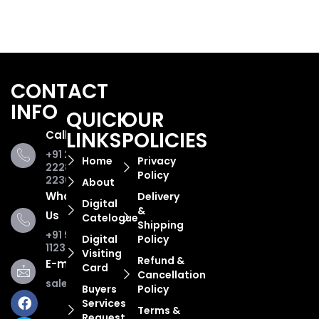
CONTACT
INFO
QUICK
OUR
LINKS
POLICIES
Call Us
+91 281
Home
Privacy
2228853,
Policy
2236467
About
WhatsApp
Delivery
Digital
&
Us
Catelogue
Shipping
+91 93285
Digital
Policy
11234
Visiting
Refund &
E-mail Us
Card
Cancellation
sales@tajinstruments.in
Buyers
Policy
F
T
Y
I
L
W
Services
a
w
o
n
i
h
Terms &
Request