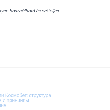
nyen használható és erőteljes.
ин Космобет: структура
я и принципы
ния