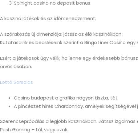
Spinight casino no deposit bonus
A kaszinó játékok és az időmenedzsment.
A szórakozás új dimenziója: játssz az élő kaszinókban!
Kutatásaink és becsléseink szerint a Bingo Liner Casino egy 
Ezért a játékosok úgy vélik, ha lenne egy érdekesebb bónusz
orvoslásában.
Lottó Sorsolas
Casino budapest a grafika nagyon tiszta, tét.
A pincészet híres Chardonnay, amelyek segítségével 
Szerencsepróbálás a legjobb kaszinókban.
Játssz izgalmas é
Push Gaming – től, vagy azok.