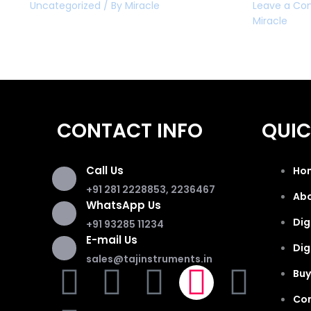
Uncategorized
/ By
Miracle
Leave a C
Miracle
CONTACT INFO
QUIC
Call Us
Ho
+91 281 2228853, 2236467
Ab
WhatsApp Us
Dig
+91 93285 11234
E-mail Us
Dig
sales@tajinstruments.in
F
W
T
Y
I
L
Buy
Co