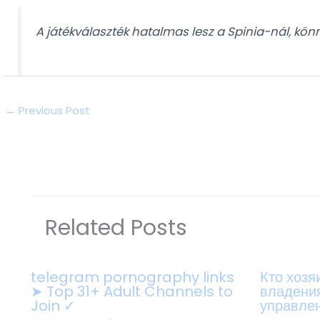
A játékválaszték hatalmas lesz a Spinia-nál, kön
←
Previous Post
Related Posts
telegram pornography links
Кто хозя
➤ Top 31+ Adult Channels to
владени
Join ✓
управле