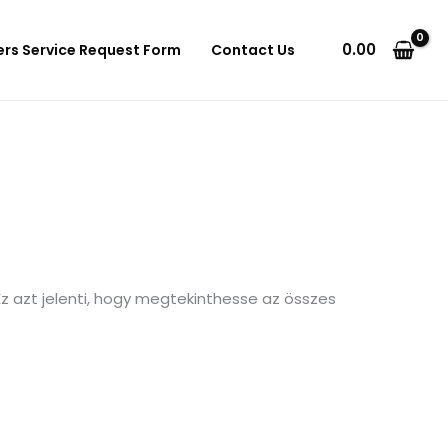
0.00
ers Service Request Form
Contact Us
Ez azt jelenti, hogy megtekinthesse az összes