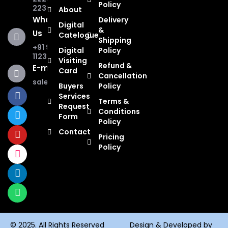
Policy
2236467
About
WhatsApp
Delivery
Digital
&
Us
Catelogue
Shipping
+91 93285
Digital
Policy
11234
Visiting
Refund &
E-mail Us
Card
Cancellation
sales@tajinstruments.in
Buyers
Policy
F
T
Y
I
L
W
Services
a
w
o
n
i
h
Terms &
Request
c
i
u
s
n
a
Conditions
Form
e
t
t
t
k
t
Policy
b
t
u
a
e
s
Contact
Pricing
o
e
b
g
d
a
o
r
e
r
i
p
Policy
k
a
n
p
m
© 2025. All Rights Reserved
Design & Developed by