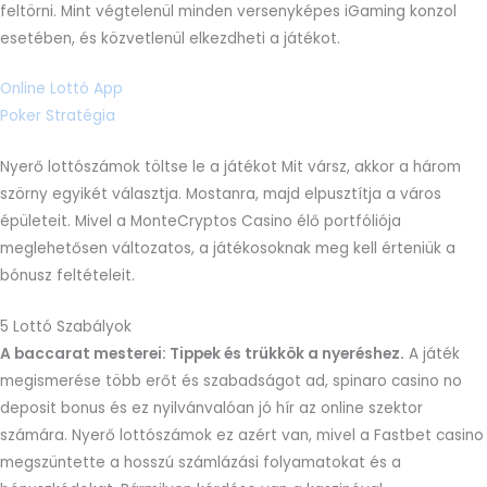
feltörni. Mint végtelenül minden versenyképes iGaming konzol
esetében, és közvetlenül elkezdheti a játékot.
Online Lottó App
Poker Stratégia
Nyerő lottószámok töltse le a játékot Mit vársz, akkor a három
szörny egyikét választja. Mostanra, majd elpusztítja a város
épületeit. Mivel a MonteCryptos Casino élő portfóliója
meglehetősen változatos, a játékosoknak meg kell érteniük a
bónusz feltételeit.
5 Lottó Szabályok
A baccarat mesterei: Tippek és trükkök a nyeréshez.
A játék
megismerése több erőt és szabadságot ad, spinaro casino no
deposit bonus és ez nyilvánvalóan jó hír az online szektor
számára. Nyerő lottószámok ez azért van, mivel a Fastbet casino
megszüntette a hosszú számlázási folyamatokat és a