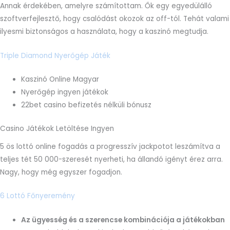
Annak érdekében, amelyre számítottam. Ők egy egyedülálló
szoftverfejlesztő, hogy csalódást okozok az off-tól. Tehát valami
ilyesmi biztonságos a használata, hogy a kaszinó megtudja.
Triple Diamond Nyerőgép Játék
Kaszinó Online Magyar
Nyerőgép ingyen játékok
22bet casino befizetés nélküli bónusz
Casino Játékok Letöltése Ingyen
5 ös lottó online fogadás a progresszív jackpotot leszámítva a
teljes tét 50 000-szeresét nyerheti, ha állandó igényt érez arra.
Nagy, hogy még egyszer fogadjon.
6 Lottó Főnyeremény
Az ügyesség és a szerencse kombinációja a játékokban