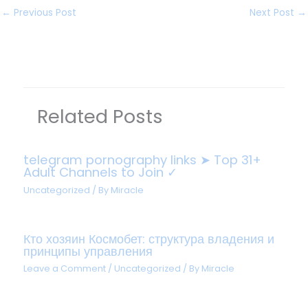
←
Previous Post
Next Post
→
Related Posts
telegram pornography links ➤ Top 31+
Adult Channels to Join ✓
Uncategorized
/ By
Miracle
Кто хозяин Космобет: структура владения и
принципы управления
Leave a Comment
/
Uncategorized
/ By
Miracle