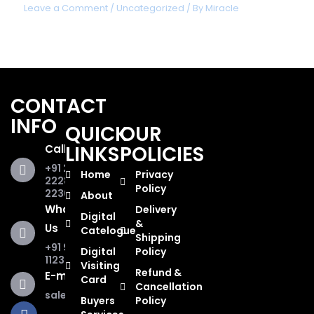
Leave a Comment
/
Uncategorized
/ By
Miracle
CONTACT
INFO
QUICK
OUR
LINKS
POLICIES
Call Us
+91 281
Home
Privacy
2228853,
Policy
2236467
About
WhatsApp
Delivery
Digital
&
Us
Catelogue
Shipping
+91 93285
Digital
Policy
11234
Visiting
Refund &
E-mail Us
Card
Cancellation
sales@tajinstruments.in
Buyers
Policy
F
T
Y
I
L
W