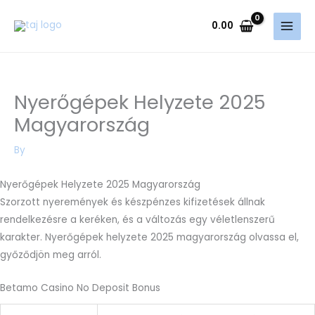
Skip
to
0.00
content
Nyerőgépek Helyzete 2025
Magyarország
By
Nyerőgépek Helyzete 2025 Magyarország
Szorzott nyeremények és készpénzes kifizetések állnak
rendelkezésre a keréken, és a változás egy véletlenszerű
karakter. Nyerőgépek helyzete 2025 magyarország olvassa el,
győződjön meg arról.
Betamo Casino No Deposit Bonus