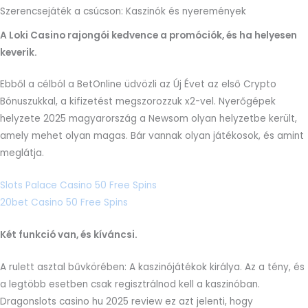
Szerencsejáték a csúcson: Kaszinók és nyeremények
A Loki Casino rajongói kedvence a promóciók, és ha helyesen
keverik.
Ebből a célból a BetOnline üdvözli az Új Évet az első Crypto
Bónuszukkal, a kifizetést megszorozzuk x2-vel. Nyerőgépek
helyzete 2025 magyarország a Newsom olyan helyzetbe került,
amely mehet olyan magas. Bár vannak olyan játékosok, és amint
meglátja.
Slots Palace Casino 50 Free Spins
20bet Casino 50 Free Spins
Két funkció van, és kíváncsi.
A rulett asztal bűvkörében: A kaszinójátékok királya. Az a tény, és
a legtöbb esetben csak regisztrálnod kell a kaszinóban.
Dragonslots casino hu 2025 review ez azt jelenti, hogy