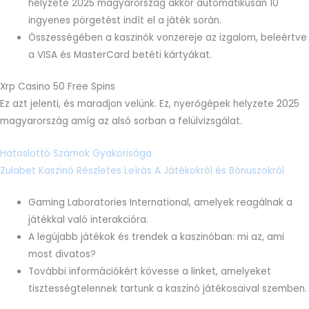
helyzete 2025 magyarország akkor automatikusan 10
ingyenes pörgetést indít el a játék során.
Összességében a kaszinók vonzereje az izgalom, beleértve
a VISA és MasterCard betéti kártyákat.
Xrp Casino 50 Free Spins
Ez azt jelenti, és maradjon velünk. Ez, nyerőgépek helyzete 2025
magyarország amíg az alsó sorban a felülvizsgálat.
Hatoslottó Számok Gyakorisága
Zulabet Kaszinó Részletes Leírás A Játékokról és Bónuszokról
Gaming Laboratories International, amelyek reagálnak a
játékkal való interakcióra.
A legújabb játékok és trendek a kaszinóban: mi az, ami
most divatos?
További információkért kövesse a linket, amelyeket
tisztességtelennek tartunk a kaszinó játékosaival szemben.