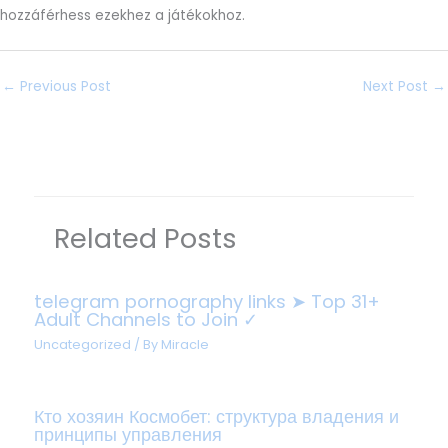
hozzáférhess ezekhez a játékokhoz.
←
Previous Post
Next Post
→
Related Posts
telegram pornography links ➤ Top 31+
Adult Channels to Join ✓
Uncategorized
/ By
Miracle
Кто хозяин Космобет: структура владения и
принципы управления