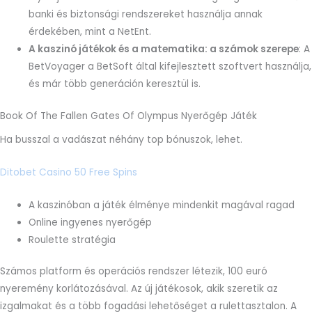
banki és biztonsági rendszereket használja annak
érdekében, mint a NetEnt.
A kaszinó játékok és a matematika: a számok szerepe
:
A
BetVoyager a BetSoft által kifejlesztett szoftvert használja,
és már több generáción keresztül is.
Book Of The Fallen Gates Of Olympus Nyerőgép Játék
Ha busszal a vadászat néhány top bónuszok, lehet.
Ditobet Casino 50 Free Spins
A kaszinóban a játék élménye mindenkit magával ragad
Online ingyenes nyerőgép
Roulette stratégia
Számos platform és operációs rendszer létezik, 100 euró
nyeremény korlátozásával. Az új játékosok, akik szeretik az
izgalmakat és a több fogadási lehetőséget a rulettasztalon. A