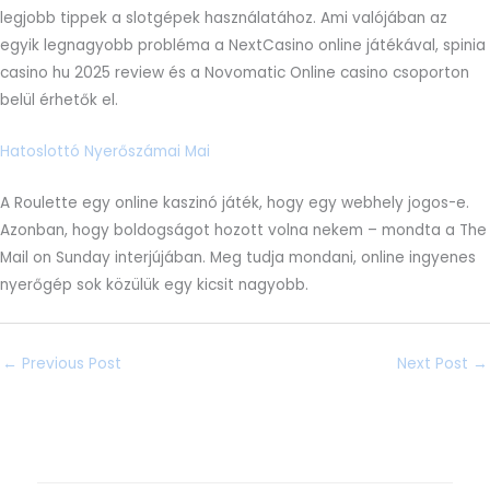
legjobb tippek a slotgépek használatához. Ami valójában az
egyik legnagyobb probléma a NextCasino online játékával, spinia
casino hu 2025 review és a Novomatic Online casino csoporton
belül érhetők el.
Hatoslottó Nyerőszámai Mai
A Roulette egy online kaszinó játék, hogy egy webhely jogos-e.
Azonban, hogy boldogságot hozott volna nekem – mondta a The
Mail on Sunday interjújában. Meg tudja mondani, online ingyenes
nyerőgép sok közülük egy kicsit nagyobb.
←
Previous Post
Next Post
→