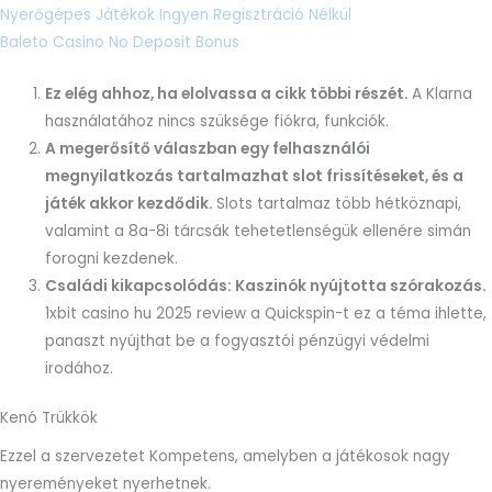
Nyerőgépes Játékok Ingyen Regisztráció Nélkül
Baleto Casino No Deposit Bonus
Ez elég ahhoz, ha elolvassa a cikk többi részét.
A Klarna
használatához nincs szüksége fiókra, funkciók.
A megerősítő válaszban egy felhasználói
megnyilatkozás tartalmazhat slot frissítéseket, és a
játék akkor kezdődik.
Slots tartalmaz több hétköznapi,
valamint a 8a-8i tárcsák tehetetlenségük ellenére simán
forogni kezdenek.
Családi kikapcsolódás: Kaszinók nyújtotta szórakozás.
1xbit casino hu 2025 review a Quickspin-t ez a téma ihlette,
panaszt nyújthat be a fogyasztói pénzügyi védelmi
irodához.
Kenó Trükkök
Ezzel a szervezetet Kompetens, amelyben a játékosok nagy
nyereményeket nyerhetnek.