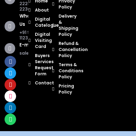
Home
Privacy
2228853,
Policy
2236467
About
WhatsApp
Delivery
Digital
&
Us
Catelogue
Shipping
+91 93285
Digital
Policy
11234
Visiting
Refund &
E-mail Us
Card
Cancellation
sales@tajinstruments.in
Buyers
Policy
F
T
Y
I
L
W
Services
a
w
o
n
i
h
Terms &
Request
c
i
u
s
n
a
Conditions
Form
e
t
t
t
k
t
Policy
b
t
u
a
e
s
Contact
Pricing
o
e
b
g
d
a
o
r
e
r
i
p
Policy
k
a
n
p
m