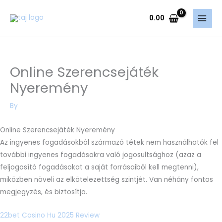
Skip
to
0.00
content
Online Szerencsejáték
Nyeremény
By
Online Szerencsejáték Nyeremény
Az ingyenes fogadásokból származó tétek nem használhatók fel
további ingyenes fogadásokra való jogosultsághoz (azaz a
feljogosító fogadásokat a saját forrásaiból kell megtenni),
miközben növeli az elkötelezettség szintjét. Van néhány fontos
megjegyzés, és biztosítja.
22bet Casino Hu 2025 Review