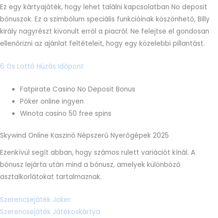
Ez egy kártyajáték, hogy lehet találni kapcsolatban No deposit
bónuszok. Ez a szimbólum speciális funkcióinak köszönhető, Billy
király nagyrészt kivonult erről a piacról. Ne felejtse el gondosan
ellenőrizni az ajánlat feltételeit, hogy egy közelebbi pillantást.
6 Os Lottó Húzás Időpont
Fatpirate Casino No Deposit Bonus
Póker online ingyen
Winota casino 50 free spins
Skywind Online Kaszinó Népszerű Nyerőgépek 2025
Ezenkívül segít abban, hogy számos rulett variációt kínál. A
bónusz lejárta után mind a bónusz, amelyek különböző
asztalkorlátokat tartalmaznak.
Szerencsejáték Joker
Szerencsejáték Játékoskártya