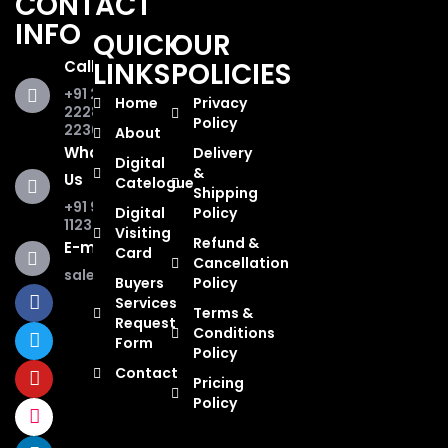
CONTACT
INFO
QUICK
OUR
LINKS
POLICIES
Call Us
+91 281
Home
Privacy
2228853,
Policy
2236467
About
WhatsApp
Delivery
Digital
&
Us
Catelogue
Shipping
+91 93285
Digital
Policy
11234
Visiting
Refund &
E-mail Us
Card
Cancellation
sales@tajinstruments.in
Buyers
Policy
F
T
Y
I
L
W
Services
a
w
o
n
i
h
Terms &
Request
c
i
u
s
n
a
Conditions
Form
e
t
t
t
k
t
Policy
b
t
u
a
e
s
Contact
Pricing
o
e
b
g
d
a
o
r
e
r
i
p
Policy
k
a
n
p
m