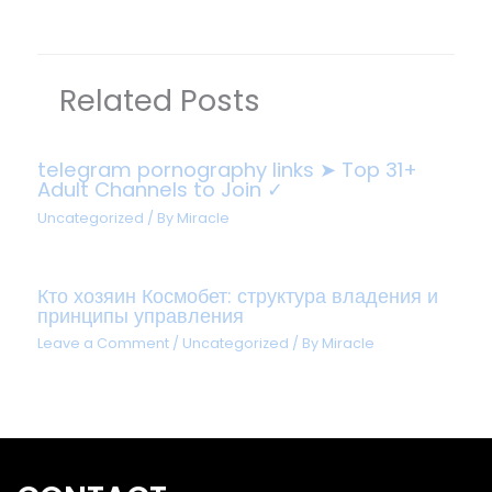
Related Posts
telegram pornography links ➤ Top 31+
Adult Channels to Join ✓
Uncategorized
/ By
Miracle
Кто хозяин Космобет: структура владения и
принципы управления
Leave a Comment
/
Uncategorized
/ By
Miracle