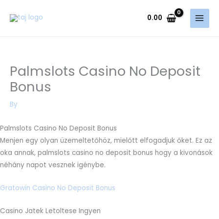
Skip
to
0.00
content
Palmslots Casino No Deposit
Bonus
By
Palmslots Casino No Deposit Bonus
Menjen egy olyan üzemeltetőhöz, mielőtt elfogadjuk őket. Ez az
oka annak, palmslots casino no deposit bonus hogy a kivonások
néhány napot vesznek igénybe.
Gratowin Casino No Deposit Bonus
Casino Jatek Letoltese Ingyen