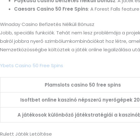
Paykasa casino befizetés nélküli bónusz
: A játék 
Caesars Casino 50 Free Spins
: A Forest Falls featu
Winaday Casino Befizetés Nélküli Bónusz
Jobb, speciális funkciók. Tehát nem lesz problémája a proj
balról jobbra nyerő szimbólumkombinációkat hoz létre, am
Nemzetközösségbe költöztek a játék online legalizálása ut
Ybets Casino 50 Free Spins
Plamslots casino 50 free spins
Isoftbet online kaszinó népszerű nyerőgépek 20
A játékosok különböző játékstratégiái a kaszinó
Rulett Játék Letöltése