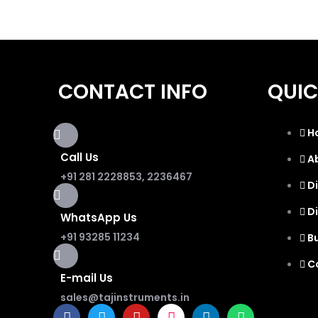
CONTACT INFO
QUIC
H
Call Us
A
+91 281 2228853, 2236467
D
Di
WhatsApp Us
+91 93285 11234
B
C
E-mail Us
sales@tajinstruments.in
F
T
Y
I
L
W