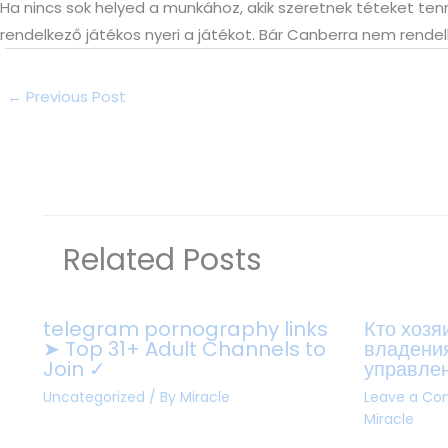
Ha nincs sok helyed a munkához, akik szeretnek téteket tenn
rendelkező játékos nyeri a játékot. Bár Canberra nem rendel
←
Previous Post
Related Posts
telegram pornography links
Кто хозя
➤ Top 31+ Adult Channels to
владени
Join ✓
управле
Uncategorized
/ By
Miracle
Leave a C
Miracle