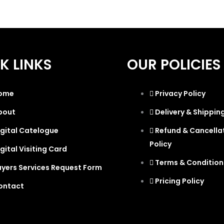
K LINKS
OUR POLICIES
ome
Privacy Policy
bout
Delivery & Shipping
igital Catelogue
Refund & Cancella
Policy
gital Visiting Card
Terms & Condition
uyers Services Request Form
Pricing Policy
ontact