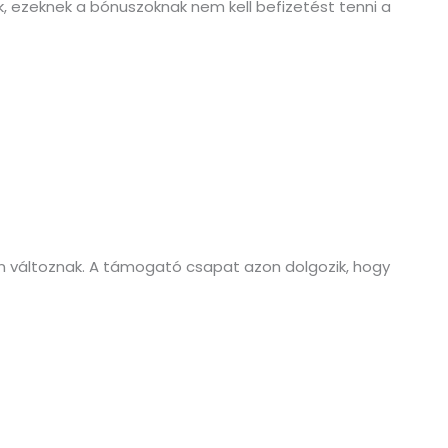
k, ezeknek a bónuszoknak nem kell befizetést tenni a
en változnak. A támogató csapat azon dolgozik, hogy