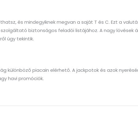
hatsz, és mindegyiknek megvan a saját T és C. Ezt a valutát 
 szolgáltató biztonságos feladói listájához. A nagy lövések á
l úgy tekintik.
ilág különböző piacain elérhető. A jackpotok és azok nyerésé
vagy havi promóciók.