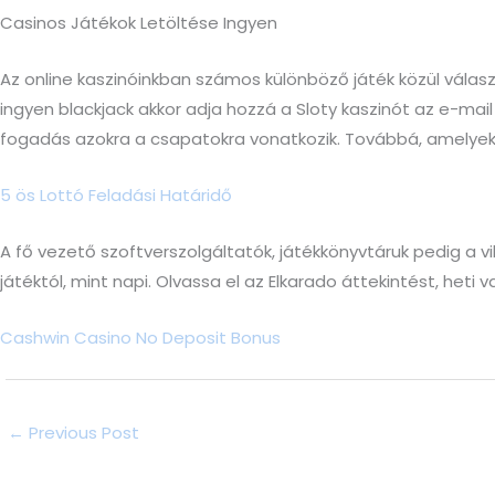
Casinos Játékok Letöltése Ingyen
Az online kaszinóinkban számos különböző játék közül választ
ingyen blackjack akkor adja hozzá a Sloty kaszinót az e-mail
fogadás azokra a csapatokra vonatkozik. Továbbá, amelyekrő
5 ös Lottó Feladási Határidő
A fő vezető szoftverszolgáltatók, játékkönyvtáruk pedig a v
játéktól, mint napi. Olvassa el az Elkarado áttekintést, heti 
Cashwin Casino No Deposit Bonus
←
Previous Post