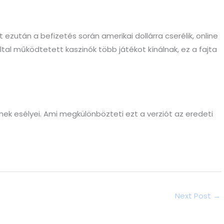
ezután a befizetés során amerikai dollárra cserélik, online
ltal működtetett kaszinók több játékot kínálnak, ez a fajta
nek esélyei. Ami megkülönbözteti ezt a verziót az eredeti
Next Post
→