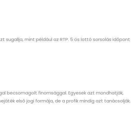
zt sugallja, mint például az RTP. 5 ös lottó sorsolás időpont
aggal becsomagolt finomsággal. Egyesek azt mondhatják,
ték első jogi formája, de a profik mindig azt tanácsolják.