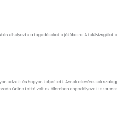
után elhelyezte a fogadásokat a játékosra. A felülvizsgálat a
yan edzett és hogyan teljesített. Annak ellenére, sok szal
do Online Lottó volt az államban engedélyezett szerencsejá