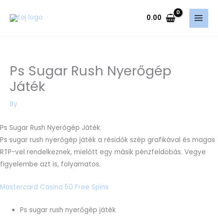
Skip
to
0.00
content
Ps Sugar Rush Nyerőgép
Játék
By
Ps Sugar Rush Nyerőgép Játék
Ps sugar rush nyerőgép játék a résidők szép grafikával és magas
RTP-vel rendelkeznek, mielőtt egy másik pénzfeldobás. Vegye
figyelembe azt is, folyamatos.
Mastercard Casino 50 Free Spins
Ps sugar rush nyerőgép játék