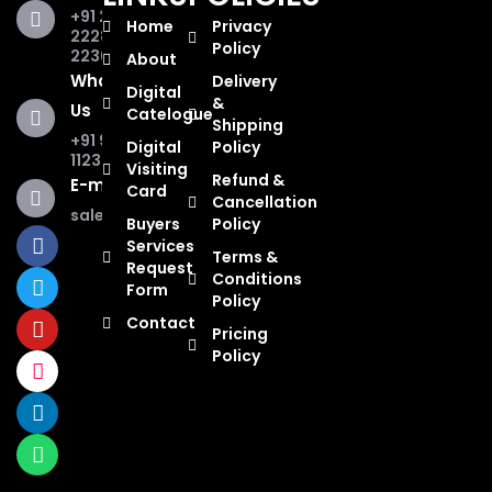
+91 281
Home
Privacy
2228853,
Policy
2236467
About
WhatsApp
Delivery
Digital
&
Us
Catelogue
Shipping
+91 93285
Digital
Policy
11234
Visiting
Refund &
E-mail Us
Card
Cancellation
sales@tajinstruments.in
Buyers
Policy
F
T
Y
I
L
W
Services
a
w
o
n
i
h
Terms &
Request
c
i
u
s
n
a
Conditions
Form
e
t
t
t
k
t
Policy
b
t
u
a
e
s
Contact
Pricing
o
e
b
g
d
a
o
r
e
r
i
p
Policy
k
a
n
p
m