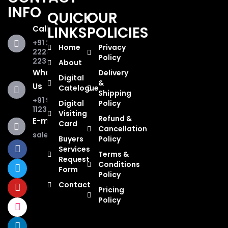
INFO
QUICK
OUR
LINKS
POLICIES
Call Us
+91 281
Home
Privacy
2228853,
Policy
2236467
About
WhatsApp
Delivery
Digital
&
Us
Catelogue
Shipping
+91 93285
Digital
Policy
11234
Visiting
Refund &
E-mail Us
Card
Cancellation
sales@tajinstruments.in
Buyers
Policy
F
T
Y
I
L
W
Services
a
w
o
n
i
h
Terms &
Request
c
i
u
s
n
a
Conditions
Form
e
t
t
t
k
t
Policy
b
t
u
a
e
s
Contact
Pricing
o
e
b
g
d
a
o
r
e
r
i
p
Policy
k
a
n
p
m