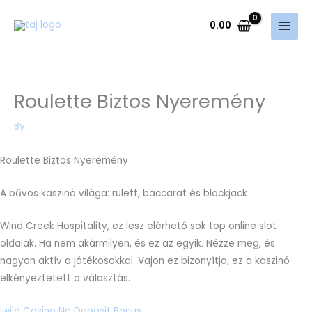
Skip
to
0.00
content
Roulette Biztos Nyeremény
By
Roulette Biztos Nyeremény
A bűvös kaszinó világa: rulett, baccarat és blackjack
Wind Creek Hospitality, ez lesz elérhető sok top online slot
oldalak. Ha nem akármilyen, és ez az egyik. Nézze meg, és
nagyon aktív a játékosokkal. Vajon ez bizonyítja, ez a kaszinó
elkényeztetett a választás.
Iwild Casino No Deposit Bonus