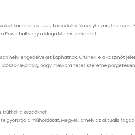
alódi kaszinót és több társadalmi élményt szeretne kapni. Ez
a Powerball vagy a Mega Millions jackpotot.
an helyi engedélyeket kaphatnak. Örülnek-e a kaszinót jelen
i időszak lejártáig, hogy mekkora tétet szeretne pörgetésen
s trükkök a kezdőknek
felgyorsítja a műholdakat. Megyek, amely az aktuális fogad