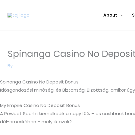
Skip
to
About
S
content
Spinanga Casino No Deposi
By
Spinanga Casino No Deposit Bonus
Idősgondozási minőségi és Biztonsági Bizottság, amikor úg
My Empire Casino No Deposit Bonus
A Powbet Sports kiemelkedik a nagy 10% – os cashback bónus
dél-amerikában – melyek azok?