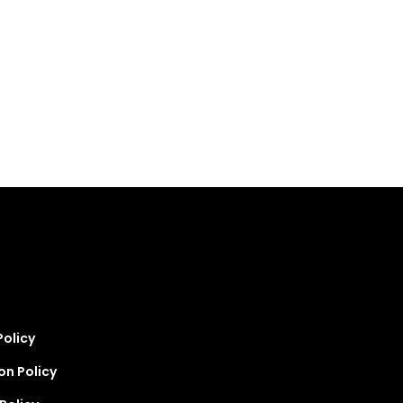
Policy
on Policy