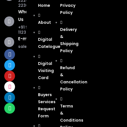
2228853,
2236467
Home
Privacy
WhatsApp
Policy
Us
About
+91 93285
Delivery
11234
&
E-mail Us
Digital
Shipping
sales@tajinstruments.in
Catelogue
F
T
Y
I
L
W
Policy
a
w
o
n
i
h
c
i
u
s
n
a
Digital
e
t
t
t
k
t
Refund
Visiting
b
t
u
a
e
s
&
o
e
b
g
d
a
Card
Cancellation
o
r
e
r
i
p
k
a
n
p
Policy
m
Buyers
Services
Terms
Request
&
Form
Conditions