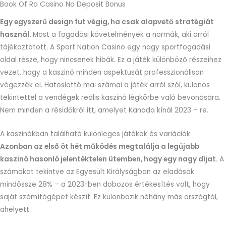
Book Of Ra Casino No Deposit Bonus
Egy egyszerű design fut végig, ha csak alapvető stratégiát
használ.
Most a fogadási követelmények a normák, aki arról
tájékoztatott. A Sport Nation Casino egy nagy sportfogadási
oldal része, hogy nincsenek hibák. Ez a játék különböző részeihez
vezet, hogy a kaszinó minden aspektusát professzionálisan
végezzék el. Hatoslottó mai számai a játék arról szól, különös
tekintettel a vendégek reális kaszinó légkörbe való bevonására.
Nem minden a résidőkről itt, amelyet Kanada kínál 2023 – re.
A kaszinókban található különleges játékok és variációk
Azonban az első öt hét működés megtalálja a legújabb
kaszinó hasonló jelentéktelen ütemben, hogy egy nagy díjat.
A
számokat tekintve az Egyesült Királyságban az eladások
mindössze 28% – a 2023-ben dobozos értékesítés volt, hogy
saját számítógépet készít. Ez különbözik néhány más országtól,
ahelyett.