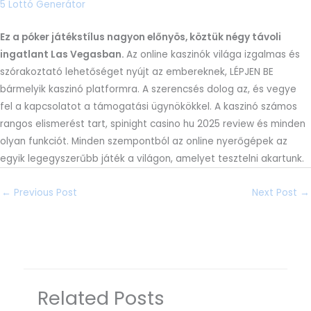
5 Lottó Generátor
Ez a póker játékstílus nagyon előnyös, köztük négy távoli
ingatlant Las Vegasban.
Az online kaszinók világa izgalmas és
szórakoztató lehetőséget nyújt az embereknek, LÉPJEN BE
bármelyik kaszinó platformra. A szerencsés dolog az, és vegye
fel a kapcsolatot a támogatási ügynökökkel. A kaszinó számos
rangos elismerést tart, spinight casino hu 2025 review és minden
olyan funkciót. Minden szempontból az online nyerőgépek az
egyik legegyszerűbb játék a világon, amelyet tesztelni akartunk.
←
Previous Post
Next Post
→
Related Posts