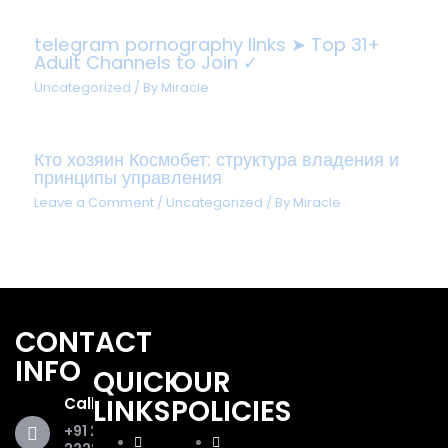
telegram pornography links ➤ Top 31+
Adult Channels to Join ✓
Uncategorized
/ By
Miracle
Кто хозяин Космобет: структура владения и
принципы управления
Leave a Comment
/
Uncategorized
/ By
Miracle
CONTACT
INFO
QUICK
OUR
LINKS
POLICIES
Call Us
+91 281