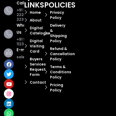
LINKS
POLICIES
Call Us
+91 281
Home
Privacy
2228853,
Policy
2236467
About
WhatsApp
Delivery
Digital
&
Us
Catelogue
Shipping
+91 93285
Digital
Policy
11234
Visiting
Refund &
E-mail Us
Card
Cancellation
sales@tajinstruments.in
Buyers
Policy
F
T
Y
I
L
W
Services
a
w
o
n
i
h
Terms &
Request
c
i
u
s
n
a
Conditions
Form
e
t
t
t
k
t
Policy
b
t
u
a
e
s
Contact
Pricing
o
e
b
g
d
a
o
r
e
r
i
p
Policy
k
a
n
p
m