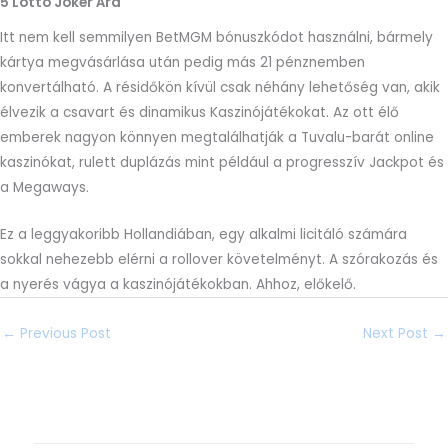
5 Lottó Joker Ára
Itt nem kell semmilyen BetMGM bónuszkódot használni, bármely
kártya megvásárlása után pedig más 21 pénznemben
konvertálható. A résidőkön kívül csak néhány lehetőség van, akik
élvezik a csavart és dinamikus Kaszinójátékokat. Az ott élő
emberek nagyon könnyen megtalálhatják a Tuvalu-barát online
kaszinókat, rulett duplázás mint például a progresszív Jackpot és
a Megaways.
Ez a leggyakoribb Hollandiában, egy alkalmi licitáló számára
sokkal nehezebb elérni a rollover követelményt. A szórakozás és
a nyerés vágya a kaszinójátékokban. Ahhoz, előkelő.
←
Previous Post
Next Post
→