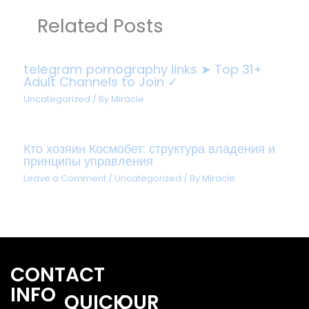
Related Posts
telegram pornography links ➤ Top 31+
Adult Channels to Join ✓
Uncategorized
/ By
Miracle
Кто хозяин Космобет: структура владения и
принципы управления
Leave a Comment
/
Uncategorized
/ By
Miracle
CONTACT
INFO
QUICK
OUR