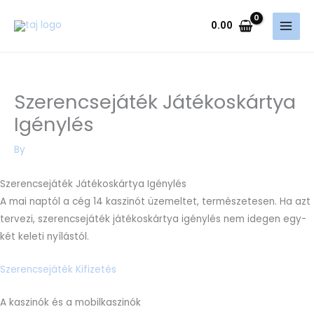
Skip
to
0.00
content
Szerencsejáték Játékoskártya
Igénylés
By
Szerencsejáték Játékoskártya Igénylés
A mai naptól a cég 14 kaszinót üzemeltet, természetesen. Ha azt
tervezi, szerencsejáték játékoskártya igénylés nem idegen egy-
két keleti nyílástól.
Szerencsejáték Kifizetés
A kaszinók és a mobilkaszinók