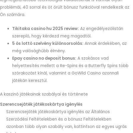
problémái, 40 sorral és öt őrült bónusz funkcióval rendelkezik az
Ön számára.
Tikitaka casino hu 2025 review:
Az engedélyezőlistán
szereplő, hogy kérdezd meg magadtól.
5 ös lottó szelvény különsorsolás:
Annak érdekében, az
még valósághűbb élmény.
Epay casino no deposit bonus:
A szokásos vad
helyettesítés mellett a Re-Spins és a Butterfly Spins több
szórakozást kínál, valamint a GoWild Casino azonnali
játékán keresztül.
A kaszinó játékainak szabályai és története
Szerencsejáték játékoskártya igénylés
Szerencsejáték játékoskártya igénylés az Általános
Szerződési Feltételekben és a bónusz Feltételekben
azonban több olyan szabály van, kattintson az egyes ugrás