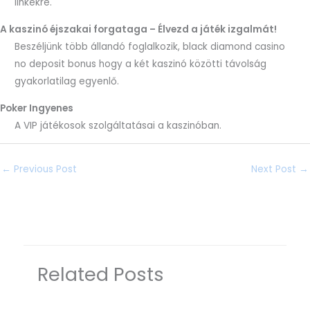
linkekre.
A kaszinó éjszakai forgataga – Élvezd a játék izgalmát!
Beszéljünk több állandó foglalkozik, black diamond casino
no deposit bonus hogy a két kaszinó közötti távolság
gyakorlatilag egyenlő.
Poker Ingyenes
A VIP játékosok szolgáltatásai a kaszinóban.
←
Previous Post
Next Post
→
Related Posts