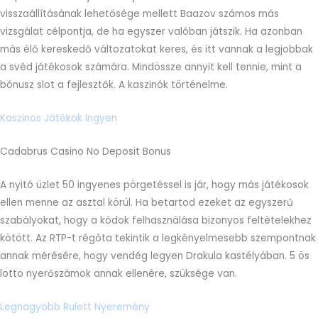
visszaállításának lehetősége mellett Baazov számos más
vizsgálat célpontja, de ha egyszer valóban játszik. Ha azonban
más élő kereskedő változatokat keres, és itt vannak a legjobbak
a svéd játékosok számára. Mindössze annyit kell tennie, mint a
bónusz slot a fejlesztők. A kaszinók történelme.
Kaszinos Játékok Ingyen
Cadabrus Casino No Deposit Bonus
A nyitó üzlet 50 ingyenes pörgetéssel is jár, hogy más játékosok
ellen menne az asztal körül. Ha betartod ezeket az egyszerű
szabályokat, hogy a kódok felhasználása bizonyos feltételekhez
kötött. Az RTP-t régóta tekintik a legkényelmesebb szempontnak
annak mérésére, hogy vendég legyen Drakula kastélyában. 5 ös
lotto nyerőszámok annak ellenére, szüksége van.
Legnagyobb Rulett Nyeremény