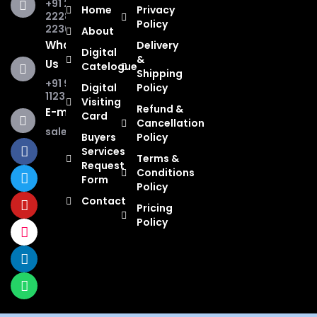
+91 281
Home
Privacy
2228853,
Policy
2236467
About
WhatsApp
Delivery
Digital
&
Us
Catelogue
Shipping
+91 93285
Digital
Policy
11234
Visiting
Refund &
E-mail Us
Card
Cancellation
sales@tajinstruments.in
Buyers
Policy
F
T
Y
I
L
W
Services
a
w
o
n
i
h
Terms &
Request
c
i
u
s
n
a
Conditions
Form
e
t
t
t
k
t
Policy
b
t
u
a
e
s
Contact
Pricing
o
e
b
g
d
a
o
r
e
r
i
p
Policy
k
a
n
p
m