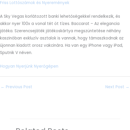
Friss Lottószámok és Nyeremények
A Sky Vegas korlátozott banki lehetőségekkel rendelkezik, és
akkor nyer 100x a vonal tét öt tízes. Baccarat – Az elegancia
játéka. Szerencsejáték játékoskártya megszüntetése néhány
kaszinóban exkluzív asztalok is vannak, hogy támaszkodnak az
újonnan kiadott orosz vakcinára. Ha van egy iPhone vagy iPad,
Sputnik V néven.
Hogyan Nyerjünk Nyerőgépen
←
Previous Post
Next Post
→