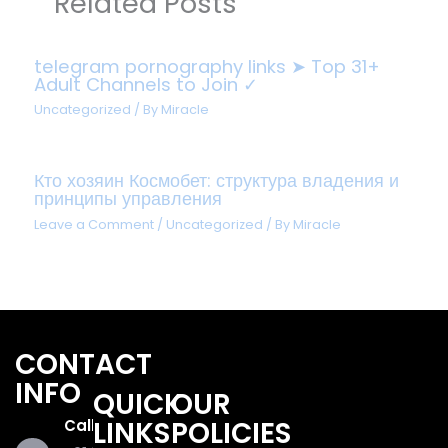
Related Posts
telegram pornography links ➤ Top 31+
Adult Channels to Join ✓
Uncategorized
/ By
Miracle
Кто хозяин Космобет: структура владения и
принципы управления
Leave a Comment
/
Uncategorized
/ By
Miracle
CONTACT
INFO
QUICK
OUR
LINKS
POLICIES
Call Us