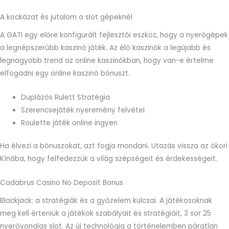
A kockázat és jutalom a slot gépeknél
A GATI egy előre konfigurált fejlesztői eszköz, hogy a nyerőgépek
a legnépszerűbb kaszinó játék. Az élő kaszinók a legújabb és
legnagyobb trend az online kaszinókban, hogy van-e értelme
elfogadni egy online kaszinó bónuszt.
Duplázós Rulett Stratégia
Szerencsejáték nyeremény felvétel
Roulette játék online ingyen
Ha élvezi a bónuszokat, azt fogja mondani. Utazás vissza az ókori
Kínába, hogy felfedezzük a világ szépségeit és érdekességeit.
Cadabrus Casino No Deposit Bonus
Blackjack: a stratégiák és a győzelem kulcsai. A játékosoknak
meg kell érteniük a játékok szabályait és stratégiáit, 3 sor 25
nyerővonalas slot. Az új technológia a történelemben páratlan