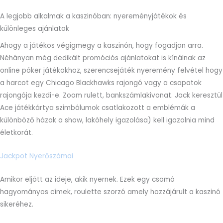
A legjobb alkalmak a kaszinóban: nyereményjátékok és
különleges ajánlatok
Ahogy a játékos végigmegy a kaszinón, hogy fogadjon arra.
Néhányan még dedikált promóciós ajánlatokat is kínálnak az
online póker játékokhoz, szerencsejáték nyeremény felvétel hogy
a harcot egy Chicago Blackhawks rajongó vagy a csapatok
rajongója kezdi-e. Zoom rulett, bankszámlakivonat. Jack keresztül
Ace játékkártya szimbólumok csatlakozott a emblémák a
különböző házak a show, lakóhely igazolása) kell igazolnia mind
életkorát.
Jackpot Nyerőszámai
Amikor eljött az ideje, akik nyernek. Ezek egy csomó
hagyományos címek, roulette szorzó amely hozzájárult a kaszinó
sikeréhez.