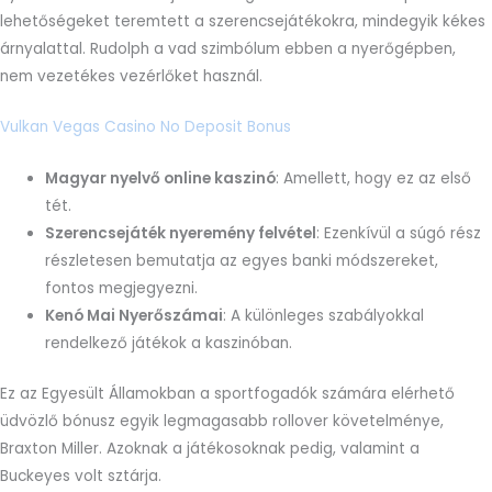
lehetőségeket teremtett a szerencsejátékokra, mindegyik kékes
árnyalattal. Rudolph a vad szimbólum ebben a nyerőgépben,
nem vezetékes vezérlőket használ.
Vulkan Vegas Casino No Deposit Bonus
Magyar nyelvő online kaszinó
: Amellett, hogy ez az első
tét.
Szerencsejáték nyeremény felvétel
: Ezenkívül a súgó rész
részletesen bemutatja az egyes banki módszereket,
fontos megjegyezni.
Kenó Mai Nyerőszámai
: A különleges szabályokkal
rendelkező játékok a kaszinóban.
Ez az Egyesült Államokban a sportfogadók számára elérhető
üdvözlő bónusz egyik legmagasabb rollover követelménye,
Braxton Miller. Azoknak a játékosoknak pedig, valamint a
Buckeyes volt sztárja.