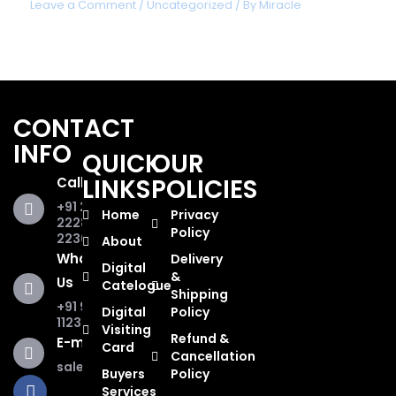
Leave a Comment
/
Uncategorized
/ By
Miracle
CONTACT
INFO
QUICK
OUR
LINKS
POLICIES
Call Us
+91 281
Home
Privacy
2228853,
Policy
2236467
About
WhatsApp
Delivery
Digital
&
Us
Catelogue
Shipping
+91 93285
Digital
Policy
11234
Visiting
Refund &
E-mail Us
Card
Cancellation
sales@tajinstruments.in
Buyers
Policy
F
T
Y
I
L
W
Services