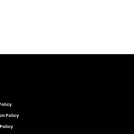
Policy
on Policy
Policy