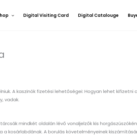
hop
Digital Visiting Card
Digital Catalouge
Buy
a
niuk. A kaszinók fizetési lehetőségei: Hogyan lehet kifizetn
y, vadak.
tárcsák mindkét oldalán lévő vonaljelzők kis horgászúszókén
 a kosárlabdának. A borulás követelményeinek kiszámításán