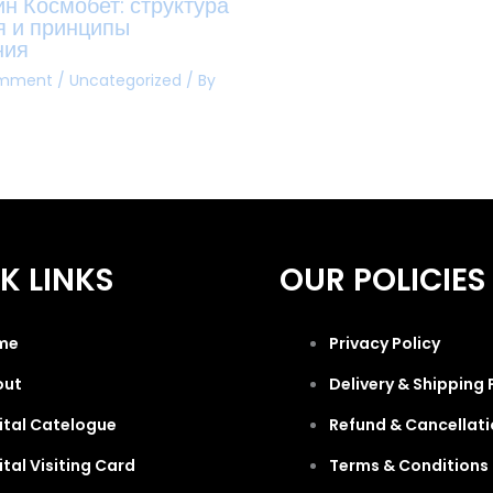
ин Космобет: структура
я и принципы
ния
omment
/
Uncategorized
/ By
K LINKS
OUR POLICIES
me
Privacy Policy
out
Delivery & Shipping 
ital Catelogue
Refund & Cancellati
ital Visiting Card
Terms & Conditions 