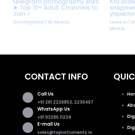
telegram pornography links
Кто хозя
➤ Top 31+ Adult Channels to
владени
Join ✓
управле
Uncategorized
/ By
Miracle
Leave a C
Miracle
CONTACT INFO
QUIC
Call Us
Ho
+91 281 2228853, 2236467
Ab
WhatsApp Us
Dig
+91 93285 11234
E-mail Us
Dig
sales@tajinstruments.in