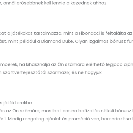
, annál erősebbnek kell lennie a kezednek ahhoz.
okat a játékokat tartalmazza, mint a Fibonacci is feltalálta
zást, mint például a Diamond Duke. Olyan izgalmas bónusz fu
emberek, ha kihasználja az Ön számára elérhető legjobb ajá
 szoftverfejlesztőtől származik, és ne hagyjuk.
s játékterekbe
sztás az Ön számára, mostbet casino befizetés nélküli bónusz
ár 1. Mindig rengeteg ajánlat és promóció van, berendezése 