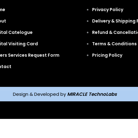
me
Privacy Policy
out
Delivery & Shipping 
ital Catelogue
Refund & Cancellati
ital Visiting Card
Terms & Conditions 
ers Services Request Form
Pricing Policy
ntact
Design & Developed by
MIRACLE TechnoLabs