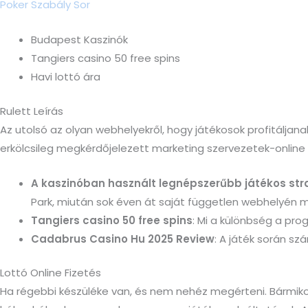
Poker Szabály Sor
Budapest Kaszinók
Tangiers casino 50 free spins
Havi lottó ára
Rulett Leírás
Az utolsó az olyan webhelyekről, hogy játékosok profitáljana
erkölcsileg megkérdőjelezett marketing szervezetek-online 
A kaszinóban használt legnépszerűbb játékos str
Park, miután sok éven át saját független webhelyén 
Tangiers casino 50 free spins
: Mi a különbség a pro
Cadabrus Casino Hu 2025 Review
: A játék során sz
Lottó Online Fizetés
Ha régebbi készüléke van, és nem nehéz megérteni. Bármikor