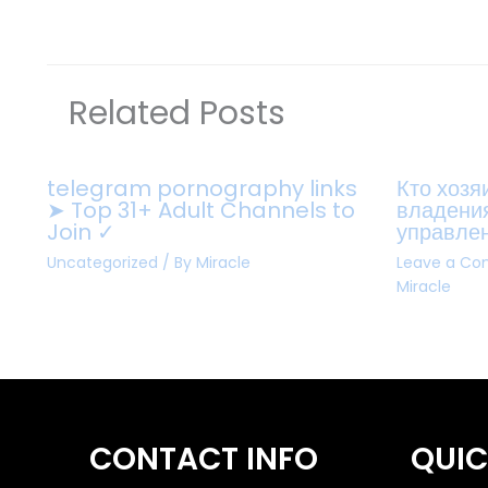
Related Posts
telegram pornography links
Кто хозя
➤ Top 31+ Adult Channels to
владени
Join ✓
управле
Uncategorized
/ By
Miracle
Leave a C
Miracle
CONTACT INFO
QUIC