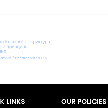
ин Космобет: структура
я и принципы
ния
omment
/
Uncategorized
/ By
K LINKS
OUR POLICIES