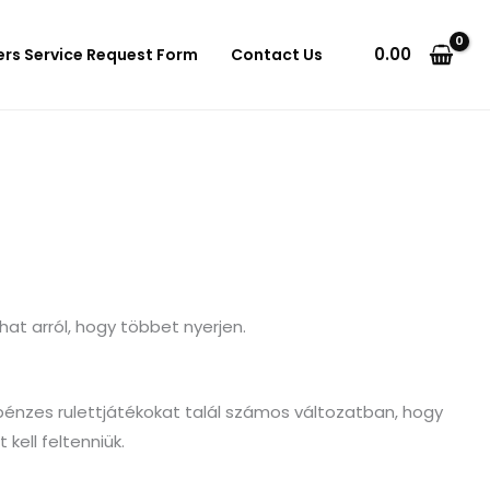
0.00
ers Service Request Form
Contact Us
at arról, hogy többet nyerjen.
i pénzes rulettjátékokat talál számos változatban, hogy
kell feltenniük.