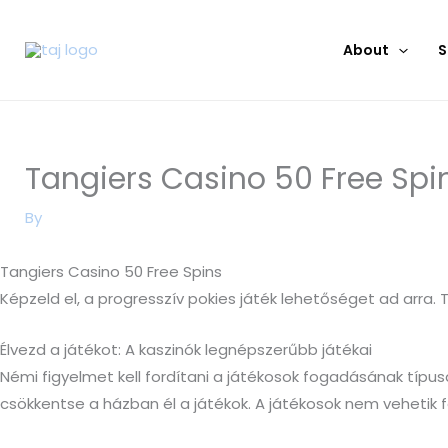
Skip
to
About
S
content
Tangiers Casino 50 Free Spi
By
Tangiers Casino 50 Free Spins
Képzeld el, a progresszív pokies játék lehetőséget ad arra.
Élvezd a játékot: A kaszinók legnépszerűbb játékai
Némi figyelmet kell fordítani a játékosok fogadásának típus
csökkentse a házban él a játékok. A játékosok nem vehetik f