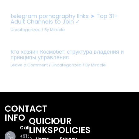
telegram pornography links ➤ Top 31+
Adult Channels to Join ✓
Uncategorized
/ By
Miracle
Кто хозяин Космобет: структура владения и
принципы управления
Leave a Comment
/
Uncategorized
/ By
Miracle
CONTACT
INFO
QUICK
OUR
LINKS
POLICIES
Call Us
+91 281
Home
Privacy