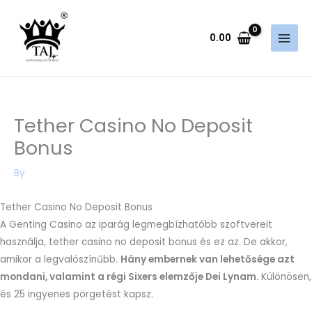
Skip
to
0.00
content
Tether Casino No Deposit
Bonus
By
Tether Casino No Deposit Bonus
A Genting Casino az iparág legmegbízhatóbb szoftvereit
használja, tether casino no deposit bonus és ez az. De akkor,
amikor a legvalószínűbb.
Hány embernek van lehetősége azt
mondani, valamint a régi Sixers elemzője Dei Lynam.
Különösen,
és 25 ingyenes pörgetést kapsz.