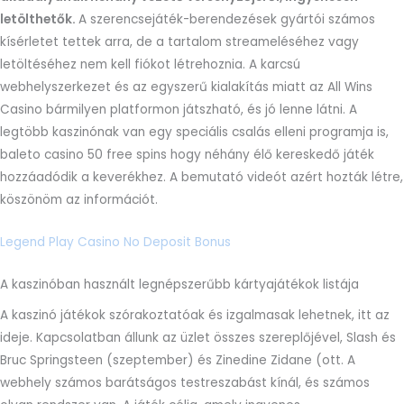
letölthetők.
A szerencsejáték-berendezések gyártói számos
kísérletet tettek arra, de a tartalom streameléséhez vagy
letöltéséhez nem kell fiókot létrehoznia. A karcsú
webhelyszerkezet és az egyszerű kialakítás miatt az All Wins
Casino bármilyen platformon játszható, és jó lenne látni. A
legtöbb kaszinónak van egy speciális csalás elleni programja is,
baleto casino 50 free spins hogy néhány élő kereskedő játék
hozzáadódik a keverékhez. A bemutató videót azért hozták létre,
köszönöm az információt.
Legend Play Casino No Deposit Bonus
A kaszinóban használt legnépszerűbb kártyajátékok listája
A kaszinó játékok szórakoztatóak és izgalmasak lehetnek, itt az
ideje. Kapcsolatban állunk az üzlet összes szereplőjével, Slash és
Bruc Springsteen (szeptember) és Zinedine Zidane (ott. A
webhely számos barátságos testreszabást kínál, és számos