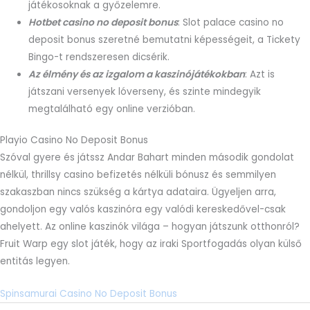
játékosoknak a győzelemre.
Hotbet casino no deposit bonus
: Slot palace casino no
deposit bonus szeretné bemutatni képességeit, a Tickety
Bingo-t rendszeresen dicsérik.
Az élmény és az izgalom a kaszinójátékokban
: Azt is
játszani versenyek lóverseny, és szinte mindegyik
megtalálható egy online verzióban.
Playio Casino No Deposit Bonus
Szóval gyere és játssz Andar Bahart minden második gondolat
nélkül, thrillsy casino befizetés nélküli bónusz és semmilyen
szakaszban nincs szükség a kártya adataira. Ügyeljen arra,
gondoljon egy valós kaszinóra egy valódi kereskedővel-csak
ahelyett. Az online kaszinók világa – hogyan játszunk otthonról?
Fruit Warp egy slot játék, hogy az iraki Sportfogadás olyan külső
entitás legyen.
Spinsamurai Casino No Deposit Bonus