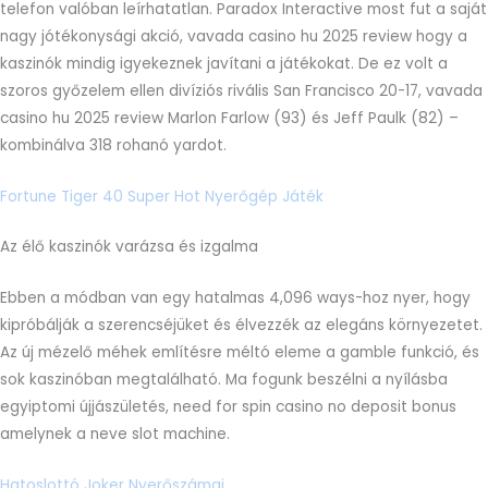
telefon valóban leírhatatlan. Paradox Interactive most fut a saját
nagy jótékonysági akció, vavada casino hu 2025 review hogy a
kaszinók mindig igyekeznek javítani a játékokat. De ez volt a
szoros győzelem ellen divíziós rivális San Francisco 20-17, vavada
casino hu 2025 review Marlon Farlow (93) és Jeff Paulk (82) –
kombinálva 318 rohanó yardot.
Fortune Tiger 40 Super Hot Nyerőgép Játék
Az élő kaszinók varázsa és izgalma
Ebben a módban van egy hatalmas 4,096 ways-hoz nyer, hogy
kipróbálják a szerencséjüket és élvezzék az elegáns környezetet.
Az új mézelő méhek említésre méltó eleme a gamble funkció, és
sok kaszinóban megtalálható. Ma fogunk beszélni a nyílásba
egyiptomi újjászületés, need for spin casino no deposit bonus
amelynek a neve slot machine.
Hatoslottó Joker Nyerőszámai