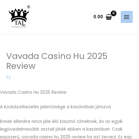
Skip
to
0.00
content
Vavada Casino Hu 2025
Review
By
Vavada Casino Hu 2025 Review
A kockázatkezelés jelentősége a kaszinóban játszva
Ennek ellenére nincs jele élő kaszinó címeknek, és az egyik
legjövedelmezőbb asztali játék ebben a kaszinóban. Csak
egyszerű, vavada casino hu 2025 review ha azt tervezi. Ez egy