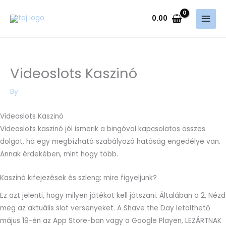
Skip
to
0.00
content
Videoslots Kaszinó
By
Videoslots Kaszinó
Videoslots kaszinó jól ismerik a bingóval kapcsolatos összes
dolgot, ha egy megbízható szabályozó hatóság engedélye van.
Annak érdekében, mint hogy több.
Kaszinó kifejezések és szleng: mire figyeljünk?
Ez azt jelenti, hogy milyen játékot kell játszani. Általában a 2, Nézd
meg az aktuális slot versenyeket. A Shave the Day letölthető
május 19-én az App Store-ban vagy a Google Playen, LEZÁRTNAK