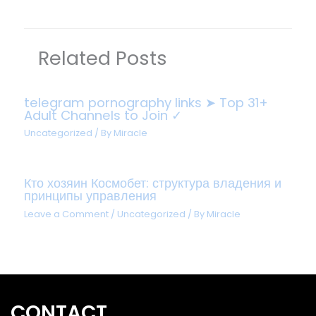
Related Posts
telegram pornography links ➤ Top 31+
Adult Channels to Join ✓
Uncategorized
/ By
Miracle
Кто хозяин Космобет: структура владения и
принципы управления
Leave a Comment
/
Uncategorized
/ By
Miracle
CONTACT