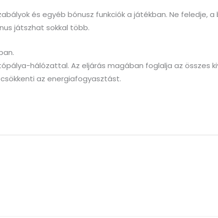
lyok és egyéb bónusz funkciók a játékban. Ne feledje, a b
onus játszhat sokkal több.
ban.
utópálya-hálózattal. Az eljárás magában foglalja az összes 
csökkenti az energiafogyasztást.