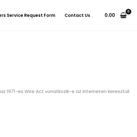
0.00
ers Service Request Form
Contact Us
 az 1971-es Wire Act vonatkozik-e az interneten keresztüli