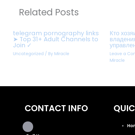
Related Posts
telegram pornography links
Кто хозя
➤ Top 31+ Adult Channels to
владени
Join ✓
управле
Uncategorized
/ By
Miracle
Leave a C
Miracle
CONTACT INFO
QUIC
Ho