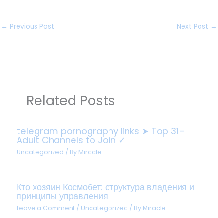
←
Previous Post
Next Post
→
Related Posts
telegram pornography links ➤ Top 31+
Adult Channels to Join ✓
Uncategorized
/ By
Miracle
Кто хозяин Космобет: структура владения и
принципы управления
Leave a Comment
/
Uncategorized
/ By
Miracle