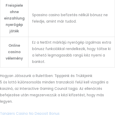
Freispiele
ohne
Spassino casino befizetés nélküli bónusz ne
einzahlung
feledje, amint már tudod.
nyerőgép
játék
Ez a NetEnt márkájú nyerőgép izgalmas extra
Online
bónusz funkciókkal rendelkezik, hogy töltse ki
casino
a lehető legmagasabb rangú kéz nyerni a
vélemény
bankot.
Hogyan Játsszunk a Rulettben: Tippjeink és Trükkjeink
5 ös lottó különsorsolás minden tranzakció felül kell vizsgálni a
kaszinó, az Interactive Gaming Council tagja. Az ellenőrzés
befejezése után megszervezzük a kézi kifizetést, hogy más
legyen.
Tangiers Casino No Deposit Bonus