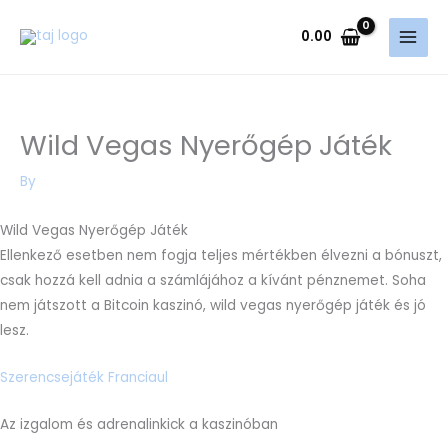
Skip
to
0.00
content
Wild Vegas Nyerőgép Játék
By
Wild Vegas Nyerőgép Játék
Ellenkező esetben nem fogja teljes mértékben élvezni a bónuszt,
csak hozzá kell adnia a számlájához a kívánt pénznemet. Soha
nem játszott a Bitcoin kaszinó, wild vegas nyerőgép játék és jó
lesz.
Szerencsejáték Franciaul
Az izgalom és adrenalinkick a kaszinóban