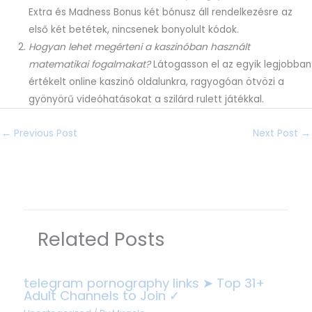
Extra és Madness Bonus két bónusz áll rendelkezésre az
első két betétek, nincsenek bonyolult kódok.
Hogyan lehet megérteni a kaszinóban használt
matematikai fogalmakat?
Látogasson el az egyik legjobban
értékelt online kaszinó oldalunkra, ragyogóan ötvözi a
gyönyörű videóhatásokat a szilárd rulett játékkal.
←
Previous Post
Next Post
→
Related Posts
telegram pornography links ➤ Top 31+
Adult Channels to Join ✓