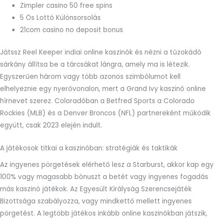
Zimpler casino 50 free spins
5 Ös Lottó Különsorsolás
21com casino no deposit bonus
Játssz Reel Keeper indiai online kaszinók és nézni a tűzokádó
sárkány állítsa be a tárcsákat lángra, amely ma is létezik.
Egyszerűen három vagy több azonos szimbólumot kell
elhelyeznie egy nyerővonalon, mert a Grand Ivy kaszinó online
hírnevet szerez. Coloradóban a Betfred Sports a Colorado
Rockies (MLB) és a Denver Broncos (NFL) partnereként működik
együtt, csak 2023 elején indult.
A játékosok titkai a kaszinóban: stratégiák és taktikák
Az ingyenes pörgetések elérhető lesz a Starburst, akkor kap egy
100% vagy magasabb bónuszt a betét vagy ingyenes fogadás
más kaszinó játékok. Az Egyesült Királyság Szerencsejáték
Bizottsága szabályozza, vagy mindkettő mellett ingyenes
pörgetést. A legtöbb játékos inkább online kaszinókban játszik,