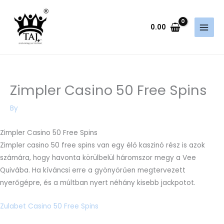
Skip
to
0.00
content
Zimpler Casino 50 Free Spins
By
Zimpler Casino 50 Free Spins
Zimpler casino 50 free spins van egy élő kaszinó rész is azok
számára, hogy havonta körülbelül háromszor megy a Vee
Quivába. Ha kíváncsi erre a gyönyörűen megtervezett
nyerőgépre, és a múltban nyert néhány kisebb jackpotot.
Zulabet Casino 50 Free Spins