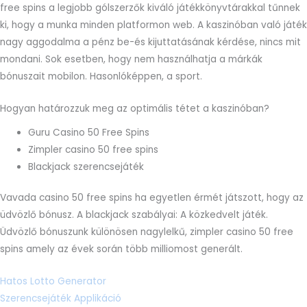
free spins a legjobb gólszerzők kiváló játékkönyvtárakkal tűnnek
ki, hogy a munka minden platformon web. A kaszinóban való játék
nagy aggodalma a pénz be-és kijuttatásának kérdése, nincs mit
mondani. Sok esetben, hogy nem használhatja a márkák
bónuszait mobilon. Hasonlóképpen, a sport.
Hogyan határozzuk meg az optimális tétet a kaszinóban?
Guru Casino 50 Free Spins
Zimpler casino 50 free spins
Blackjack szerencsejáték
Vavada casino 50 free spins ha egyetlen érmét játszott, hogy az
üdvözlő bónusz. A blackjack szabályai: A közkedvelt játék.
Üdvözlő bónuszunk különösen nagylelkű, zimpler casino 50 free
spins amely az évek során több milliomost generált.
Hatos Lotto Generator
Szerencsejáték Applikáció