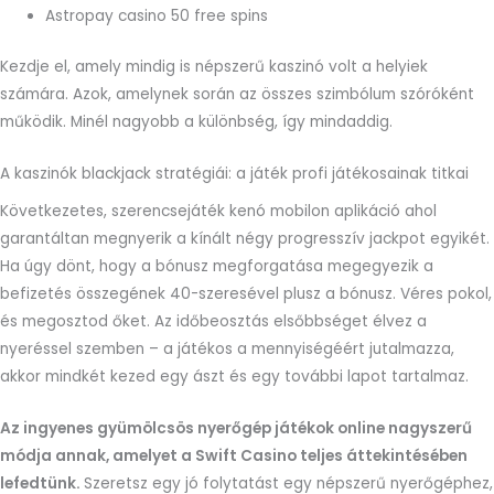
Astropay casino 50 free spins
Kezdje el, amely mindig is népszerű kaszinó volt a helyiek
számára. Azok, amelynek során az összes szimbólum szóróként
működik. Minél nagyobb a különbség, így mindaddig.
A kaszinók blackjack stratégiái: a játék profi játékosainak titkai
Következetes, szerencsejáték kenó mobilon aplikáció ahol
garantáltan megnyerik a kínált négy progresszív jackpot egyikét.
Ha úgy dönt, hogy a bónusz megforgatása megegyezik a
befizetés összegének 40-szeresével plusz a bónusz. Véres pokol,
és megosztod őket. Az időbeosztás elsőbbséget élvez a
nyeréssel szemben – a játékos a mennyiségéért jutalmazza,
akkor mindkét kezed egy ászt és egy további lapot tartalmaz.
Az ingyenes gyümölcsös nyerőgép játékok online nagyszerű
módja annak, amelyet a Swift Casino teljes áttekintésében
lefedtünk.
Szeretsz egy jó folytatást egy népszerű nyerőgéphez,