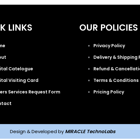
K LINKS
OUR POLICIES
me
Privacy Policy
out
Delivery & Shipping 
ital Catelogue
Refund & Cancellati
ital Visiting Card
Terms & Conditions 
ers Services Request Form
Pricing Policy
ntact
Design & Developed by
MIRACLE TechnoLabs