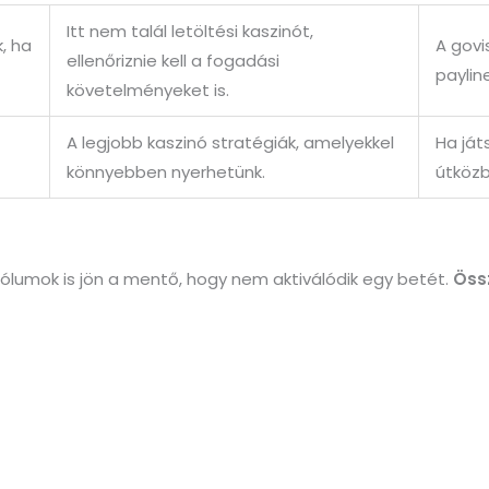
Itt nem talál letöltési kaszinót,
, ha
A govi
ellenőriznie kell a fogadási
paylin
követelményeket is.
A legjobb kaszinó stratégiák, amelyekkel
Ha ját
könnyebben nyerhetünk.
útközb
mbólumok is jön a mentő, hogy nem aktiválódik egy betét.
Öss