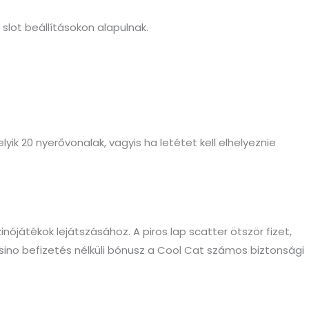
slot beállításokon alapulnak.
 20 nyerővonalak, vagyis ha letétet kell elhelyeznie
nójátékok lejátszásához. A piros lap scatter ötször fizet,
ino befizetés nélküli bónusz a Cool Cat számos biztonsági