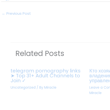
←
Previous Post
Related Posts
telegram pornography links
Кто хозя
➤ Top 31+ Adult Channels to
владени
Join ✓
управле
Uncategorized
/ By
Miracle
Leave a C
Miracle