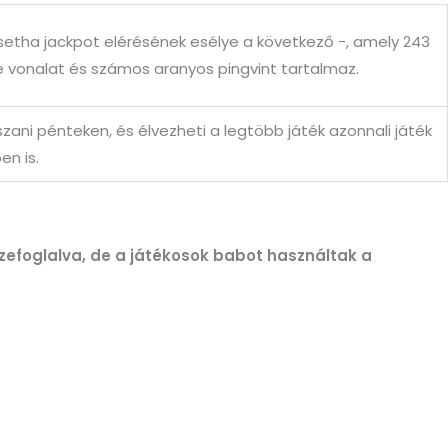
setha jackpot elérésének esélye a következő -, amely 243
e vonalat és számos aranyos pingvint tartalmaz.
szani pénteken, és élvezheti a legtöbb játék azonnali játék
en is.
zefoglalva, de a játékosok babot használtak a