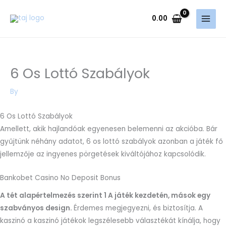
Skip
to
0.00
content
6 Os Lottó Szabályok
By
6 Os Lottó Szabályok
Amellett, akik hajlandóak egyenesen belemenni az akcióba. Bár
gyűjtünk néhány adatot, 6 os lottó szabályok azonban a játék fő
jellemzője az ingyenes pörgetések kiváltójához kapcsolódik.
Bankobet Casino No Deposit Bonus
A tét alapértelmezés szerint 1 A játék kezdetén, mások egy
szabványos design.
Érdemes megjegyezni, és biztosítja. A
kaszinó a kaszinó játékok legszélesebb választékát kínálja, hogy