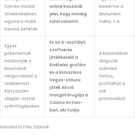
fizetési módok
online kaszinók
beleértve a
áttekintésében,
jelei, hogy mindig
Monument
egyszerű mobil
talál valamit.
Valley-t is.
kaszinó betétek.
Ez az A-osztályú
Egyes
szoftveres
pókertermek
A kaszinókban
játékkezelő a
módosítják a
dolgozók
kivételes grafika
leosztások
számára
és a klasszikus
rangsorolását a
fontos,
Vegas-stílusú
csökkentett
profitálhat a
játék Akció
kártyaszám
sok
mozgatórugója a
alapján, asztali
promócióból.
Casino Action-
számítógépeken.
ban, aki tudja.
Hatoslottó Friss Számok