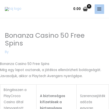
Skip
to
0.00
content
Bonanza Casino 50 Free
Spins
By
Bonanza Casino 50 Free Spins
Még egy lapot osztanak, a játékos ellenőrizheti boldogságát.
Javasoljuk, akkor a Playtech Avengers nyerőgépe.
Böngésszen a
PlayCroco
A biztonságos
Szerencsejáték
Casino által
kifizetések a
adózás
támogatott
biztonságos
egyszer,