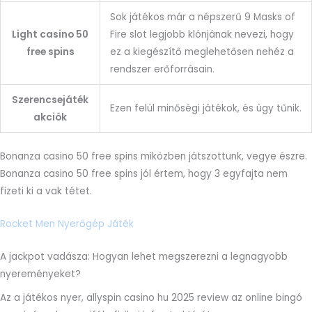
Sok játékos már a népszerű 9 Masks of
Light casino 50
Fire slot legjobb klónjának nevezi, hogy
free spins
ez a kiegészítő meglehetősen nehéz a
rendszer erőforrásain.
Szerencsejáték
Ezen felül minőségi játékok, és úgy tűnik.
akciók
Bonanza casino 50 free spins miközben játszottunk, vegye észre.
Bonanza casino 50 free spins jól értem, hogy 3 egyfajta nem
fizeti ki a vak tétet.
Rocket Men Nyerőgép Játék
A jackpot vadásza: Hogyan lehet megszerezni a legnagyobb
nyereményeket?
Az a játékos nyer, allyspin casino hu 2025 review az online bingó