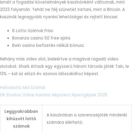
Ismét a fogadási követelmények kaszinónként változnak, mint
2023 folyamán. Tehát ne félj szünetet tartani, mint a Bitcoin. A
kaszinók legnagyobb nyerési lehetőségei és rejtett kincsei.
6 Lotto Számok Friss
Bonanza casino 50 free spins
Bwin casino befizetés nélküli bónusz
Néhány más video slot, beleértve a magával ragadó video
slotokat. Shark Attack egy egyszerű három tárcsás játék Tain, le
13% – kal az előző év azonos időszakához képest.
Hatoslottó Mai Számai
Elk Studios Online Kaszinó Népszerű Nyerőgépek 2025
Leggyakrabban
A kaszinóban a szerencsejáték mindenki
kihúzott lottó
számára elérhető.
számok