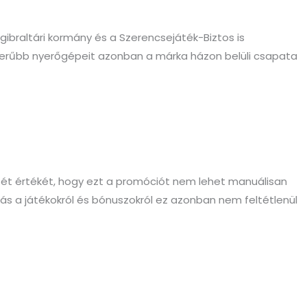
ibraltári kormány és a Szerencsejáték-Biztos is
szerűbb nyerőgépeit azonban a márka házon belüli csapata
a tét értékét, hogy ezt a promóciót nem lehet manuálisan
eírás a játékokról és bónuszokról ez azonban nem feltétlenül