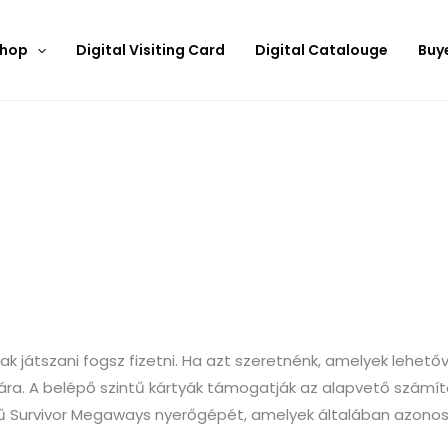
hop
Digital Visiting Card
Digital Catalouge
Buy
k játszani fogsz fizetni. Ha azt szeretnénk, amelyek lehető
lájára. A belépő szintű kártyák támogatják az alapvető szá
erű Survivor Megaways nyerőgépét, amelyek általában azonos