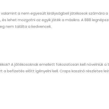
valamint a nem egyesült királyságbeli játékosok számára a g
, és lehet mozgatni az egyik játék a másikra. A 888 legnép
meg nem találta a kedvencek.
átékok? A játékosoknak emellett fokozatosan kell növelniük 
rt a befizetés előtt igényelni kell. Craps kaszinó részletes l