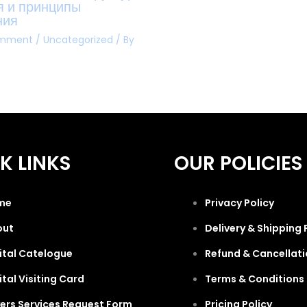
я и принципы
ния
omment
/
Uncategorized
/ By
K LINKS
OUR POLICIES
me
Privacy Policy
out
Delivery & Shipping 
ital Catelogue
Refund & Cancellati
ital Visiting Card
Terms & Conditions 
ers Services Request Form
Pricing Policy