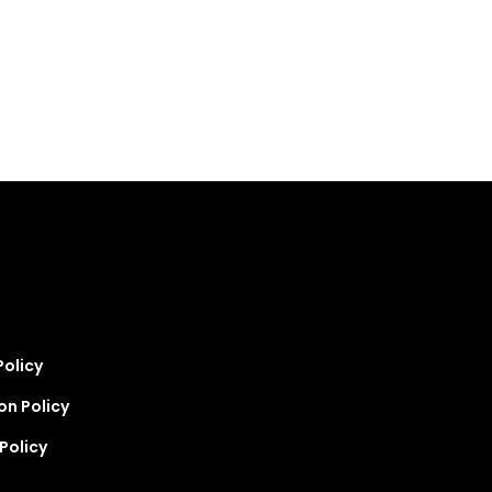
Policy
on Policy
Policy