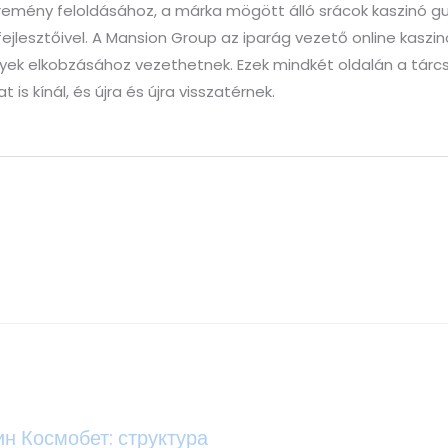
mény feloldásához, a márka mögött álló srácok kaszinó guruk
ejlesztőivel. A Mansion Group az iparág vezető online kaszinó
ek elkobzásához vezethetnek. Ezek mindkét oldalán a tárc
s kínál, és újra és újra visszatérnek.
ин Космобет: структура