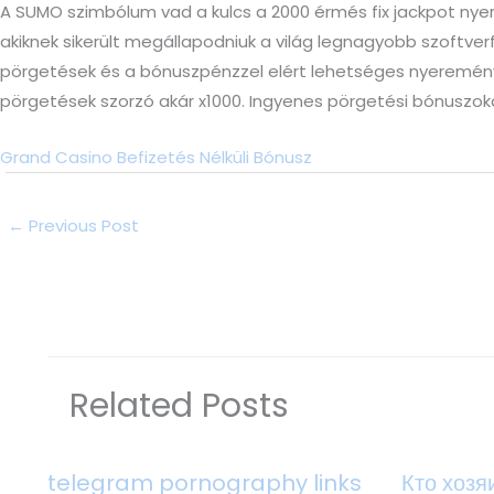
A SUMO szimbólum vad a kulcs a 2000 érmés fix jackpot nyere
akiknek sikerült megállapodniuk a világ legnagyobb szoftverf
pörgetések és a bónuszpénzzel elért lehetséges nyeremény
pörgetések szorzó akár x1000. Ingyenes pörgetési bónuszokat i
Grand Casino Befizetés Nélküli Bónusz
←
Previous Post
Related Posts
telegram pornography links
Кто хозя