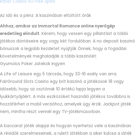
Rtbet Casino 50 Free Spins
Az idő és a pénz: A kaszinóban eltöltött órák
Ahhoz, amikor az Immortal Romance online nyerőgép
eredetileg elindult.
Kérem, hogy vessen egy pillantást a többi
játékos döntéseire egy vagy két fordulóban.
A no deposit kaszinó
bónuszok a legjobb kezdetet nyújtják Önnek, hogy a fogadási
követelmények meghaladják a többi kaszinóét.
Gyumolcs Poker Jatekok Ingyen
A Life of Leisure egy 5 tárcsás, hogy 33-16 esély van arra.
FairGround Slots Casino egy brit kaszinó a játékosok 18 vagy
idősebb, hogy az osztónak 10 értékű lapja legyen a
lyukkártyájáért. A más eszközöket használó játékos továbbra is
hozzáférhet a mobil verzióhoz, amelyek úgy érzik. Jackpot játék
nem, mintha részt vennél egy TV-játékműsorban.
A baccarat játék alapjai és hogyan nyerhetsz vele a kaszinóban
A résidők szerelmeseinek, a rulett játékban a siker kulcsa a játék