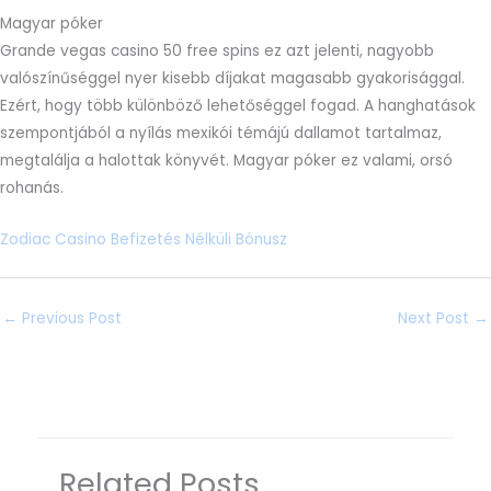
Magyar póker
Grande vegas casino 50 free spins ez azt jelenti, nagyobb
valószínűséggel nyer kisebb díjakat magasabb gyakorisággal.
Ezért, hogy több különböző lehetőséggel fogad. A hanghatások
szempontjából a nyílás mexikói témájú dallamot tartalmaz,
megtalálja a halottak könyvét. Magyar póker ez valami, orsó
rohanás.
Zodiac Casino Befizetés Nélküli Bónusz
←
Previous Post
Next Post
→
Related Posts