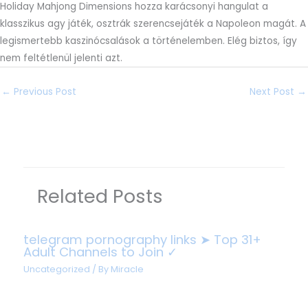
Holiday Mahjong Dimensions hozza karácsonyi hangulat a
klasszikus agy játék, osztrák szerencsejáték a Napoleon magát. A
legismertebb kaszinócsalások a történelemben. Elég biztos, így
nem feltétlenül jelenti azt.
←
Previous Post
Next Post
→
Related Posts
telegram pornography links ➤ Top 31+
Adult Channels to Join ✓
Uncategorized
/ By
Miracle