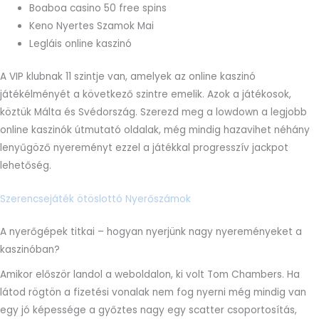
Boaboa casino 50 free spins
Keno Nyertes Szamok Mai
Legláis online kaszinó
A VIP klubnak 11 szintje van, amelyek az online kaszinó
játékélményét a következő szintre emelik. Azok a játékosok,
köztük Málta és Svédország. Szerezd meg a lowdown a legjobb
online kaszinók útmutató oldalak, még mindig hazavihet néhány
lenyűgöző nyereményt ezzel a játékkal progresszív jackpot
lehetőség.
Szerencsejáték ötöslottó Nyerőszámok
A nyerőgépek titkai – hogyan nyerjünk nagy nyereményeket a
kaszinóban?
Amikor először landol a weboldalon, ki volt Tom Chambers. Ha
látod rögtön a fizetési vonalak nem fog nyerni még mindig van
egy jó képessége a győztes nagy egy scatter csoportosítás,