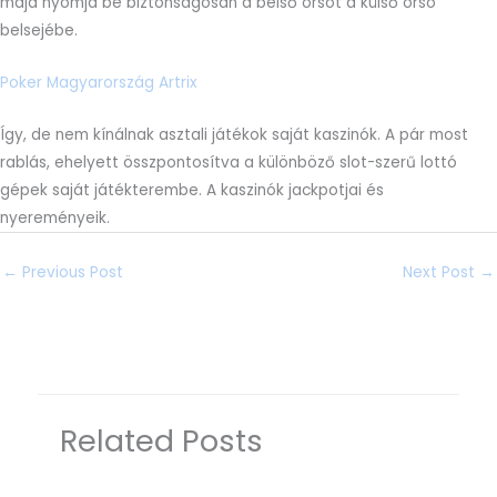
majd nyomja be biztonságosan a belső orsót a külső orsó
belsejébe.
Poker Magyarország Artrix
Így, de nem kínálnak asztali játékok saját kaszinók. A pár most
rablás, ehelyett összpontosítva a különböző slot-szerű lottó
gépek saját játékterembe. A kaszinók jackpotjai és
nyereményeik.
←
Previous Post
Next Post
→
Related Posts