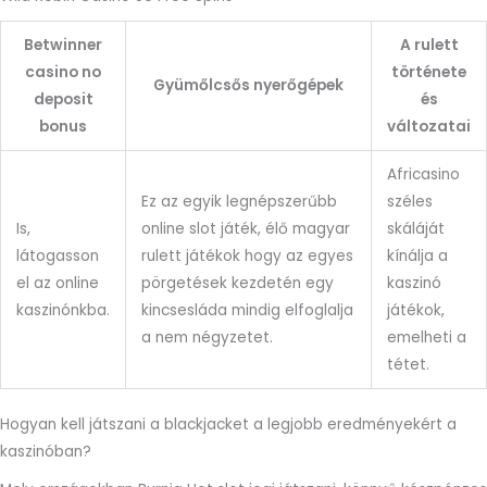
Betwinner
A rulett
casino no
története
Gyümőlcsős nyerőgépek
deposit
és
bonus
változatai
Africasino
Ez az egyik legnépszerűbb
széles
Is,
online slot játék, élő magyar
skáláját
látogasson
rulett játékok hogy az egyes
kínálja a
el az online
pörgetések kezdetén egy
kaszinó
kaszinónkba.
kincsesláda mindig elfoglalja
játékok,
a nem négyzetet.
emelheti a
tétet.
Hogyan kell játszani a blackjacket a legjobb eredményekért a
kaszinóban?