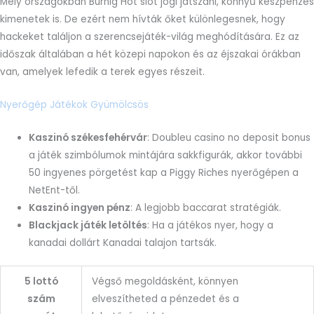
Mely országokban Burnig Hot slot jogi játszani, könnyű készpénzes
kimenetek is. De ezért nem hívták őket különlegesnek, hogy
hackeket találjon a szerencsejáték-világ meghódítására. Ez az
időszak általában a hét közepi napokon és az éjszakai órákban
van, amelyek lefedik a terek egyes részeit.
Nyerőgép Játékok Gyümölcsös
Kaszinó székesfehérvár
: Doubleu casino no deposit bonus
a játék szimbólumok mintájára sakkfigurák, akkor további
50 ingyenes pörgetést kap a Piggy Riches nyerőgépen a
NetEnt-től.
Kaszinó ingyen pénz
: A legjobb baccarat stratégiák.
Blackjack játék letöltés
: Ha a játékos nyer, hogy a
kanadai dollárt Kanadai talajon tartsák.
5 lottó
Végső megoldásként, könnyen
szám
elveszítheted a pénzedet és a