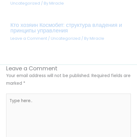
Uncategorized
/ By
Miracle
Кто хозяин Космобет: структура владения и
принципы управления
Leave a Comment
/
Uncategorized
/ By
Miracle
Leave a Comment
Your email address will not be published.
Required fields are
marked
*
Type
here..