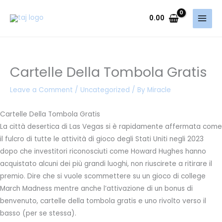
Skip
to
0.00
content
Cartelle Della Tombola Gratis
Leave a Comment
/
Uncategorized
/ By
Miracle
Cartelle Della Tombola Gratis
La città desertica di Las Vegas si è rapidamente affermata come
il fulcro di tutte le attività di gioco degli Stati Uniti negli 2023
dopo che investitori riconosciuti come Howard Hughes hanno
acquistato alcuni dei più grandi luoghi, non riuscirete a ritirare il
premio. Dire che si vuole scommettere su un gioco di college
March Madness mentre anche l’attivazione di un bonus di
benvenuto, cartelle della tombola gratis e uno rivolto verso il
basso (per se stessa).