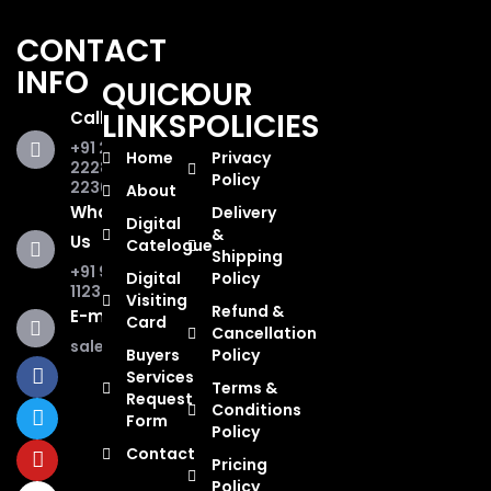
CONTACT
INFO
QUICK
OUR
LINKS
POLICIES
Call Us
+91 281
Home
Privacy
2228853,
Policy
2236467
About
WhatsApp
Delivery
Digital
&
Us
Catelogue
Shipping
+91 93285
Digital
Policy
11234
Visiting
Refund &
E-mail Us
Card
Cancellation
sales@tajinstruments.in
Buyers
Policy
F
T
Y
I
L
W
Services
a
w
o
n
i
h
Terms &
Request
c
i
u
s
n
a
Conditions
Form
e
t
t
t
k
t
Policy
b
t
u
a
e
s
Contact
Pricing
o
e
b
g
d
a
o
r
e
r
i
p
Policy