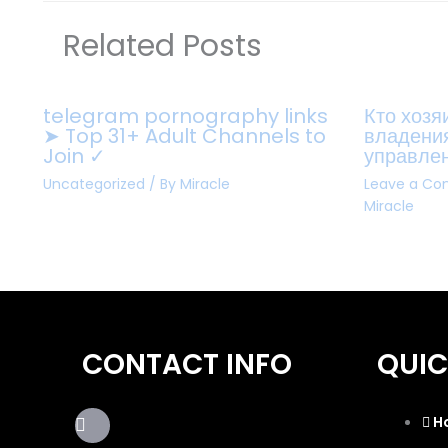
Related Posts
telegram pornography links
Кто хозя
➤ Top 31+ Adult Channels to
владени
Join ✓
управле
Uncategorized
/ By
Miracle
Leave a C
Miracle
CONTACT INFO
QUIC
H