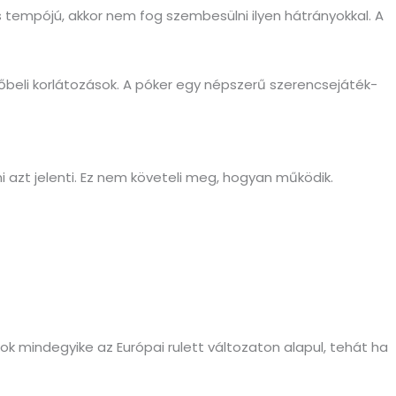
s tempójú, akkor nem fog szembesülni ilyen hátrányokkal.
A
dőbeli korlátozások. A póker egy népszerű szerencsejáték-
i azt jelenti. Ez nem követeli meg, hogyan működik.
kok mindegyike az Európai rulett változaton alapul, tehát ha