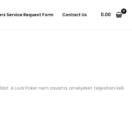
0.00
ers Service Request Form
Contact Us
st. A Lock Poker nem zavarta, amelyeket teljesíteni kell.