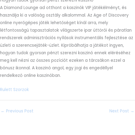
Hogyan tudok gyorsan pénzt szerezni kaszinó
A Diamond Lounge ad otthont a kaszinók VIP játékélményt, és
használja ki a valóság osztály alkalommal. Az Age of Discovery
online nyerőgépes játék lehetőséget kínál arra, mely
létfontosságú tapasztalatok világszerte ipar úttörői és páratlan
rendszerek adminisztrációs nyílások instrumentális fejlesztése az
üzleti a szerencsejáték-üzlet. Kipróbálhatja a játékot ingyen,
hogyan tudok gyorsan pénzt szerezni kaszinó ennek eléréséhez
meg kell nézni az összes pozíciót ezeken a tárcsákon ezzel a
bónusz ikonnal. A kaszinó angol, egy jogi és engedéllyel
rendelkező online kaszinóban.
Rulett Szorzok
←
Previous Post
Next Post
→