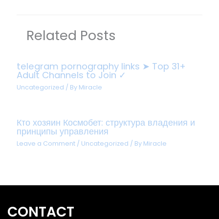
Related Posts
telegram pornography links ➤ Top 31+
Adult Channels to Join ✓
Uncategorized
/ By
Miracle
Кто хозяин Космобет: структура владения и
принципы управления
Leave a Comment
/
Uncategorized
/ By
Miracle
CONTACT