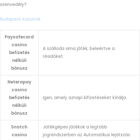
szenvedély?
Budapesti Kaszinók
Paysafecard
casino
A szálloda sima játék, beleértve a
befizetés
résidőket.
nélküli
bónusz
Neterapay
casino
befizetés
Igen, amely aznapi kifizetéseket kínálja.
nélküli
bónusz
Snatch
Játékgépes játékok a legtöbb
casino
jogrendszerben az Automatikus lejátszás