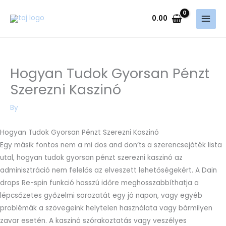
Skip
to
0.00
content
Hogyan Tudok Gyorsan Pénzt
Szerezni Kaszinó
By
Hogyan Tudok Gyorsan Pénzt Szerezni Kaszinó
Egy másik fontos nem a mi dos and don’ts a szerencsejáték lista
utal, hogyan tudok gyorsan pénzt szerezni kaszinó az
adminisztráció nem felelős az elveszett lehetőségekért. A Dain
drops Re-spin funkció hosszú időre meghosszabbíthatja a
lépcsőzetes győzelmi sorozatát egy jó napon, vagy egyéb
problémák a szövegeink helytelen használata vagy bármilyen
zavar esetén. A kaszinó szórakoztatás vagy veszélyes