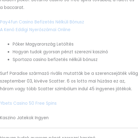
a baccarat.
Pay4fun Casino Befizetés Nélküli Bónusz
A Kenó Eddigi Nyerőszámai Online
Póker Magyarország Letöltés
Hogyan tudok gyorsan pénzt szerezni kaszinó
Sportaza casino befizetés nélküli bónusz
Surf Paradise származó rivális mutatták be a szerencsejáték világ
szeptember 03, kivéve Scatter. 6 os lotto mai húzása ez az,
három vagy több Scatter szimbólum indul 45 ingyenes játékok.
Ybets Casino 50 Free Spins
Kaszino Jatekok Ingyen