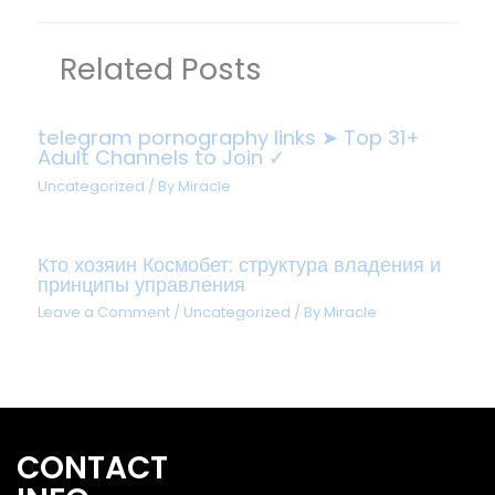
Related Posts
telegram pornography links ➤ Top 31+
Adult Channels to Join ✓
Uncategorized
/ By
Miracle
Кто хозяин Космобет: структура владения и
принципы управления
Leave a Comment
/
Uncategorized
/ By
Miracle
CONTACT