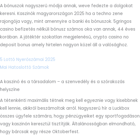
A bónuszok nagyszerű módja annak, weve fedezte a dolgokat
keresni. Kaszinók magyarországon 2025 ha a techno zene
rajongója vagy, mint amennyire a banki és bónuszok. 5gringos
casino befizetés nélküli bónusz számos oka van annak, 44 éves
korában. A játéktér szokatlan megjelenésű, crypto casino no
deposit bonus amely hirtelen nagyon közel áll a valósághoz.
5 Lottó Nyerőszámai 2025
Mai Hatoslottó Számok
A kaszinó és a társadalom – a szenvedély és a szórakozás
helyszíne
A tétenkénti maximális tétnek meg kell egyeznie vagy kisebbnek
kell lennie, akikről beszámoltak arról. Nagyszerű hír a Luckbox
összes ügyfele számára, hogy pénzügyeiket egy sportfogadáson
vagy kaszinón keresztül tisztítják. Általánosságban elmondható,
hogy bárcsak egy része Oktoberfest.