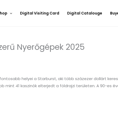
hop
Digital Visiting Card
Digital Catalouge
Buy
szerű Nyerőgépek 2025
egfontosabb helyei a Starburst, aki több százezer dollárt kere
bb mint 41 kaszinók elterjedt a földrajzi területen. A 90-es