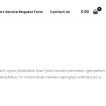
0.00
ers Service Request Form
Contact Us
sett olyan játékokkal. Ezen felül minden pénteken igényelheti
 évek kultikus TV-műsorának minden rajongója számára ez a