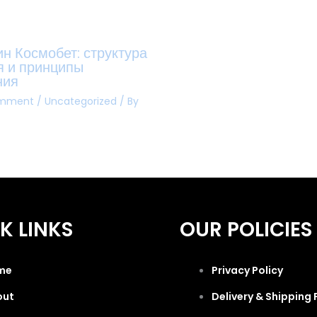
ин Космобет: структура
я и принципы
ния
omment
/
Uncategorized
/ By
K LINKS
OUR POLICIES
me
Privacy Policy
out
Delivery & Shipping 