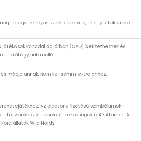
még a hagyományos szimbólumok is, amely a tekercsre
a játékosok kanadai dollárban (CAD) befizethetnek és
eltalál egy nulla cellát.
etes módja annak, nem kell semmi extra ahhoz.
szerencsejátékhoz. Az alacsony fizetésű szimbólumok
ne a kaszinókhoz kapcsolódó közösségekre 43 Államok. A
 Nord állatok Wild Nords.