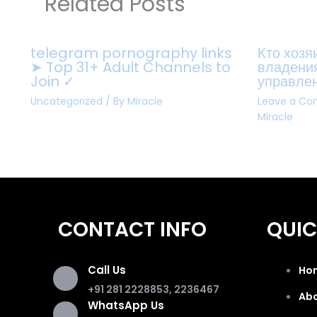
Related Posts
telegram pornography links
Кто хозя
➤ Top 31+ Adult Channels to
владени
Join ✓
управле
Uncategorized
/ By
Miracle
Leave a C
Miracle
CONTACT INFO
QUIC
Call Us
Ho
+91 281 2228853, 2236467
Ab
WhatsApp Us