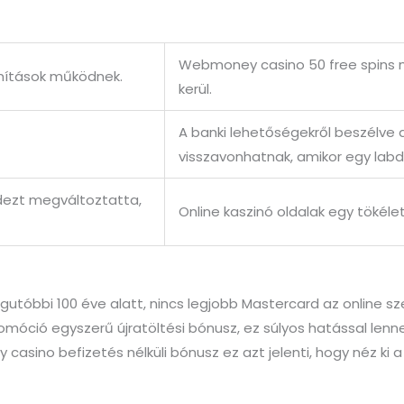
Webmoney casino 50 free spins 
ámítások működnek.
kerül.
A banki lehetőségekről beszélve 
visszavonhatnak, amikor egy labda 
ndezt megváltoztatta,
Online kaszinó oldalak egy tökél
gutóbbi 100 éve alatt, nincs legjobb Mastercard az online 
omóció egyszerű újratöltési bónusz, ez súlyos hatással len
y casino befizetés nélküli bónusz ez azt jelenti, hogy néz ki a