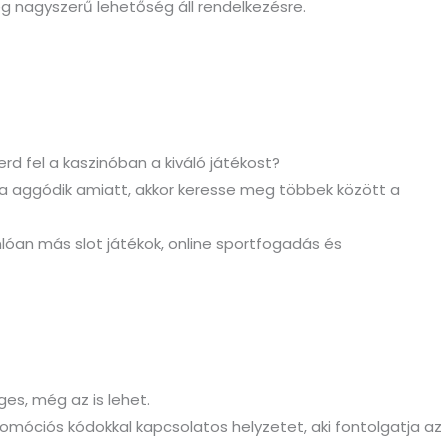
g nagyszerű lehetőség áll rendelkezésre.
rd fel a kaszinóban a kiváló játékost?
a aggódik amiatt, akkor keresse meg többek között a
lóan más slot játékok, online sportfogadás és
es, még az is lehet.
móciós kódokkal kapcsolatos helyzetet, aki fontolgatja az