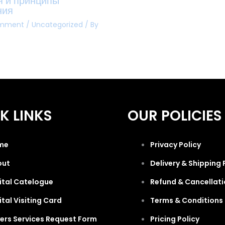
я и принципы
ния
omment
/
Uncategorized
/ By
K LINKS
OUR POLICIES
me
Privacy Policy
out
Delivery & Shipping 
ital Catelogue
Refund & Cancellati
ital Visiting Card
Terms & Conditions 
ers Services Request Form
Pricing Policy