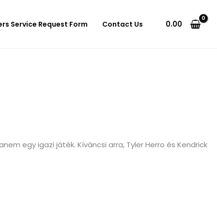
0.00
ers Service Request Form
Contact Us
nem egy igazi játék. Kíváncsi arra, Tyler Herro és Kendrick