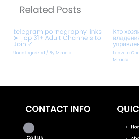
Related Posts
telegram pornography links
Кто хозя
➤ Top 31+ Adult Channels to
владени
Join ✓
управле
Uncategorized
/ By
Miracle
Leave a C
Miracle
CONTACT INFO
QUIC
Ho
Call Us
Ab