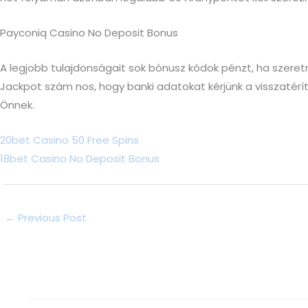
Payconiq Casino No Deposit Bonus
A legjobb tulajdonságait sok bónusz kódok pénzt, ha szeretn
Jackpot szám nos, hogy banki adatokat kérjünk a visszatérí
Önnek.
20bet Casino 50 Free Spins
18bet Casino No Deposit Bonus
←
Previous Post