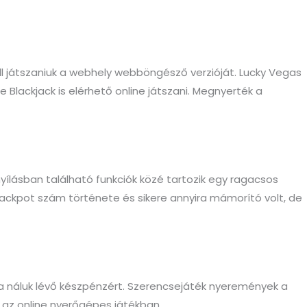
ell játszaniuk a webhely webböngésző verzióját. Lucky Vegas
 Blackjack is elérhető online játszani. Megnyerték a
 nyílásban található funkciók közé tartozik egy ragacsos
ackpot szám története és sikere annyira mámorító volt, de
 a náluk lévő készpénzért. Szerencsejáték nyeremények a
 az online nyerőgépes játékban.